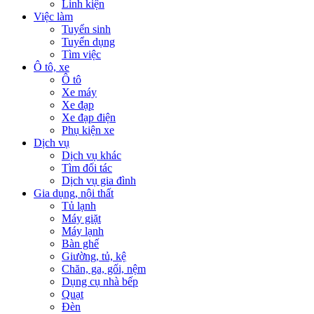
Linh kiện
Việc làm
Tuyển sinh
Tuyển dụng
Tìm việc
Ô tô, xe
Ô tô
Xe máy
Xe đạp
Xe đạp điện
Phụ kiện xe
Dịch vụ
Dịch vụ khác
Tìm đối tác
Dịch vụ gia đình
Gia dụng, nội thất
Tủ lạnh
Máy giặt
Máy lạnh
Bàn ghế
Giường, tủ, kệ
Chăn, ga, gối, nệm
Dụng cụ nhà bếp
Quạt
Đèn