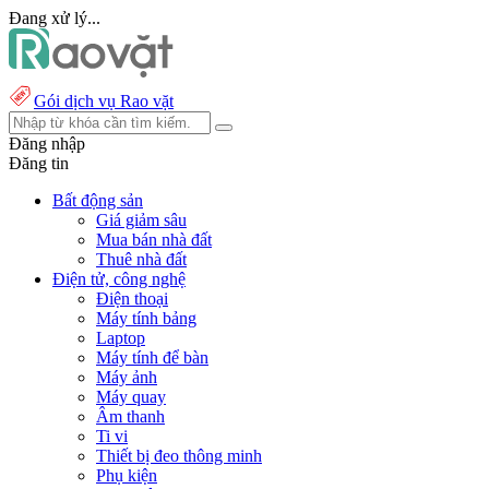
Đang xử lý...
Gói dịch vụ Rao vặt
Đăng nhập
Đăng tin
Bất động sản
Giá giảm sâu
Mua bán nhà đất
Thuê nhà đất
Điện tử, công nghệ
Điện thoại
Máy tính bảng
Laptop
Máy tính để bàn
Máy ảnh
Máy quay
Âm thanh
Ti vi
Thiết bị đeo thông minh
Phụ kiện