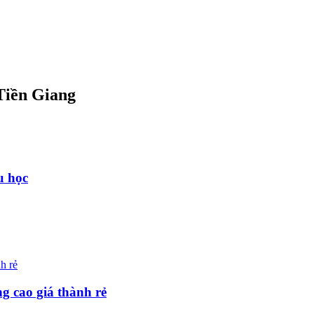
Tiền Giang
u học
g cao giá thành rẻ