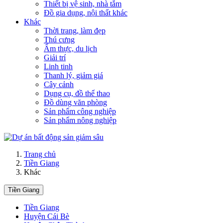
Thiết bị vệ sinh, nhà tắm
Đồ gia dụng, nội thất khác
Khác
Thời trang, làm đẹp
Thú cưng
Ẩm thực, du lịch
Giải trí
Linh tinh
Thanh lý, giảm giá
Cây cảnh
Dụng cụ, đồ thể thao
Đồ dùng văn phòng
Sản phẩm công nghiệp
Sản phẩm nông nghiệp
Trang chủ
Tiền Giang
Khác
Tiền Giang
Tiền Giang
Huyện Cái Bè