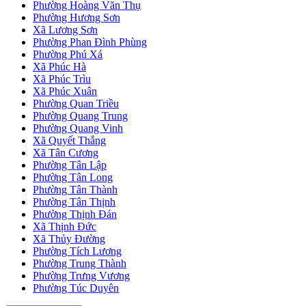
Phường Hoàng Văn Thụ
Phường Hương Sơn
Xã Lương Sơn
Phường Phan Đình Phùng
Phường Phú Xá
Xã Phúc Hà
Xã Phúc Trìu
Xã Phúc Xuân
Phường Quan Triều
Phường Quang Trung
Phường Quang Vinh
Xã Quyết Thắng
Xã Tân Cương
Phường Tân Lập
Phường Tân Long
Phường Tân Thành
Phường Tân Thịnh
Phường Thịnh Đán
Xã Thịnh Đức
Xã Thủy Đường
Phường Tích Lương
Phường Trung Thành
Phường Trưng Vương
Phường Túc Duyên