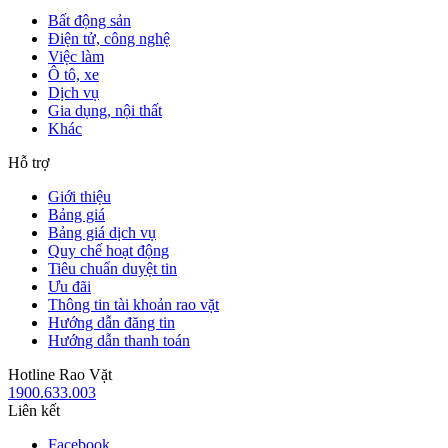
Bất động sản
Điện tử, công nghệ
Việc làm
Ô tô, xe
Dịch vụ
Gia dụng, nội thất
Khác
Hỗ trợ
Giới thiệu
Bảng giá
Bảng giá dịch vụ
Quy chế hoạt động
Tiêu chuẩn duyệt tin
Ưu đãi
Thông tin tài khoản rao vặt
Hướng dẫn đăng tin
Hướng dẫn thanh toán
Hotline Rao Vặt
1900.633.003
Liên kết
Facebook