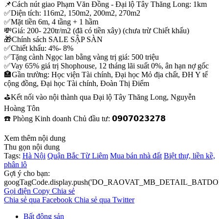
📌Cách nút giao Phạm Văn Đồng - Đại lộ Tây Thăng Long: 1km
✅Diện tích: 116m2, 150m2, 200m2, 270m2
✅Mặt tiền 6m, 4 tầng + 1 hầm
💸Giá: 200- 220tr/m2 (đã có tiền xây) (chưa trừ Chiết khấu)
🎁Chính sách SALE SẬP SÀN
✅Chiết khấu: 4%- 8%
✅Tặng cành Ngọc lan bằng vàng trị giá: 500 triệu
✅Vay 65% giá trị Shophouse, 12 tháng lãi suất 0%, ân hạn nợ gốc
🏣Gần trường: Học viện Tài chính, Đại học Mỏ địa chất, ĐH Y tế
cộng đồng, Đại học Tài chính, Đoàn Thị Điểm
⛳️Kết nối vào nội thành qua Đại lộ Tây Thăng Long, Nguyễn
Hoàng Tôn
☎️ Phòng Kinh doanh Chủ đầu tư: 𝟬𝟵𝟬𝟳𝟬𝟮𝟯𝟮𝟳𝟴
Xem thêm nội dung
Thu gọn nội dung
Tags:
Hà Nội
Quận Bắc Từ Liêm
Mua bán nhà đất
Biệt thự, liền kề,
phân lô
Gợi ý cho bạn:
googTagCode.display.push('DO_RAOVAT_MB_DETAIL_BATDO
Gọi điện
Copy
Chia sẻ
Chia sẻ qua Facebook
Chia sẻ qua Twitter
Bất động sản