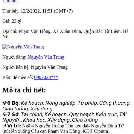
Lưu tin:
Thứ bảy, 12/2/2022, 11:51 (GMT+7)
Giá:
23 tỷ
Địa chỉ:
Phạm Văn Đồng, Xã Xuân Đỉnh, Quận Bắc Từ Liêm, Hà
Nội
Người đăng:
Nguyễn Vân Trang
Người liên hệ:
Nguyễn Vân Trang
Bấm để hiện số:
0907023***
Mô tả chi tiết:
💎𝟲 𝗕𝗼̣̂: 𝘒𝘦̂́ 𝘩𝘰𝘢̣𝘤𝘩, 𝘕𝘰̂𝘯𝘨 𝘯𝘨𝘩𝘪𝘦̣̂𝘱, 𝘛𝘶̛ 𝘱𝘩𝘢́𝘱, 𝘊𝘰̂𝘯𝘨 𝘵𝘩𝘶̛𝘰̛𝘯𝘨,
𝘎𝘪𝘢𝘰 𝘵𝘩𝘰̂𝘯𝘨, 𝘟𝘢̂𝘺 𝘥𝘶̛̣𝘯𝘨
💎𝟳 𝗦𝗼̛̉: 𝘛𝘢̀𝘪 𝘤𝘩𝘪́𝘯𝘩, 𝘒𝘦̂́ 𝘩𝘰𝘢̣𝘤𝘩, 𝘘𝘶𝘺 𝘩𝘰𝘢̣𝘤𝘩 𝘒𝘪𝘦̂́𝘯 𝘵𝘳𝘶́𝘤, 𝘛𝘢̀𝘪
𝘕𝘨𝘶𝘺𝘦̂𝘯, 𝘒𝘩𝘰𝘢 𝘩𝘰̣𝘤, 𝘟𝘢̂𝘺 𝘥𝘶̛̣𝘯𝘨, 𝘎𝘪𝘢𝘰 𝘵𝘩𝘰̂𝘯𝘨
📌𝗩𝗶̣ 𝘁𝗿𝗶́: Ngã 4 Nguyễn Hoàng Tôn kéo dài- Nguyễn Đình Tứ
(nút lên xuống Cầu cạn Phạm Văn Đồng- KĐT Ciputra)