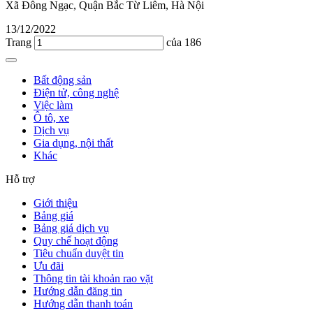
Xã Đông Ngạc, Quận Bắc Từ Liêm, Hà Nội
13/12/2022
Trang
của 186
Bất động sản
Điện tử, công nghệ
Việc làm
Ô tô, xe
Dịch vụ
Gia dụng, nội thất
Khác
Hỗ trợ
Giới thiệu
Bảng giá
Bảng giá dịch vụ
Quy chế hoạt động
Tiêu chuẩn duyệt tin
Ưu đãi
Thông tin tài khoản rao vặt
Hướng dẫn đăng tin
Hướng dẫn thanh toán