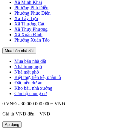
Xã Minh Khai
Phường Phú Diễn
Phường Phúc Diễn
Xã Tây Tựu
Xã Thượng Cát
Xã Thụy Phương
Xã Xuân Đỉnh
Phường Xuân Tảo
Mua bán nhà đất
Mua bán nhà đất
Nhà trong ngõ
Nhà mặt phố
Biệt thự, liền kề, phân lô
Đất, nền dự án
Kho bãi, nhà xưởng
Căn hộ chung cư
0 VNĐ - 30.000.000.000+ VNĐ
Giá từ
VNĐ đến
+
VNĐ
Áp dụng