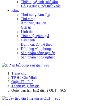
Thiết bị vệ sinh, nhà tắm
Đồ gia dụng, nội thất khác
Khác
Thời trang, làm đẹp
Thú cưng
Ẩm thực, du lịch
Giải trí
Linh tinh
Thanh lý, giảm giá
Cây cảnh
Dụng cụ, đồ thể thao
Đồ dùng văn phòng
Sản phẩm công nghiệp
Sản phẩm nông nghiệp
Trang chủ
TP Hồ Chí Minh
Quận Tân Phú
Thanh lý, giảm giá
Quầy tiếp tân 1m2 giá rẻ QLT – 965