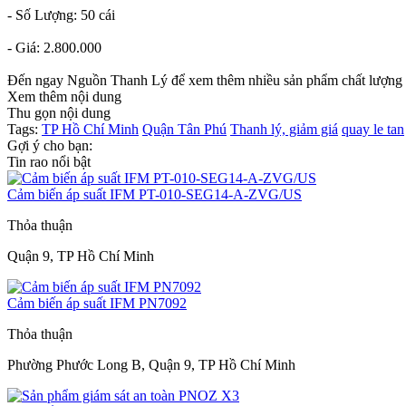
- Số Lượng: 50 cái
- Giá: 2.800.000
Đến ngay Nguồn Thanh Lý để xem thêm nhiều sản phẩm chất lượng
Xem thêm nội dung
Thu gọn nội dung
Tags:
TP Hồ Chí Minh
Quận Tân Phú
Thanh lý, giảm giá
quay le tan
Gợi ý cho bạn:
Tin rao nổi bật
Cảm biến áp suất IFM PT-010-SEG14-A-ZVG/US
Thỏa thuận
Quận 9, TP Hồ Chí Minh
Cảm biến áp suất IFM PN7092
Thỏa thuận
Phường Phước Long B, Quận 9, TP Hồ Chí Minh