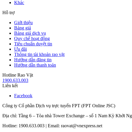
Khác
Hỗ trợ
Giới thiệu
Bảng giá
Bảng giá dịch vụ
Quy chế hoạt động
Tiêu chuẩn duyệt tin
Ưu đãi
Thông tin tài khoản rao vặt
Hướng dẫn đăng tin
Hướng dẫn thanh toán
Hotline Rao Vặt
1900.633.003
Liên kết
Facebook
Công ty Cổ phần Dịch vụ trực tuyến FPT (FPT Online JSC)
Địa chỉ: Tầng 6 – Tòa nhà Tower Exchange – số 1 Nam Kỳ Khởi N
Hotline: 1900.633.003 | Email: raovat@vnexpress.net