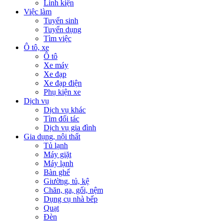
Linh kiện
Việc làm
Tuyển sinh
Tuyển dụng
Tìm việc
Ô tô, xe
Ô tô
Xe máy
Xe đạp
Xe đạp điện
Phụ kiện xe
Dịch vụ
Dịch vụ khác
Tìm đối tác
Dịch vụ gia đình
Gia dụng, nội thất
Tủ lạnh
Máy giặt
Máy lạnh
Bàn ghế
Giường, tủ, kệ
Chăn, ga, gối, nệm
Dụng cụ nhà bếp
Quạt
Đèn