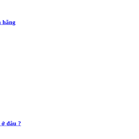
h hãng
ở đâu ?