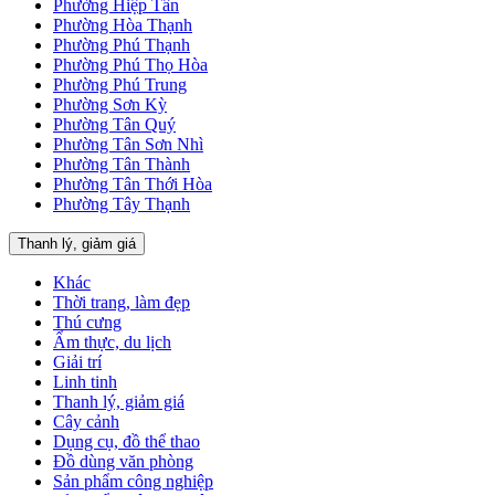
Phường Hiệp Tân
Phường Hòa Thạnh
Phường Phú Thạnh
Phường Phú Thọ Hòa
Phường Phú Trung
Phường Sơn Kỳ
Phường Tân Quý
Phường Tân Sơn Nhì
Phường Tân Thành
Phường Tân Thới Hòa
Phường Tây Thạnh
Thanh lý, giảm giá
Khác
Thời trang, làm đẹp
Thú cưng
Ẩm thực, du lịch
Giải trí
Linh tinh
Thanh lý, giảm giá
Cây cảnh
Dụng cụ, đồ thể thao
Đồ dùng văn phòng
Sản phẩm công nghiệp