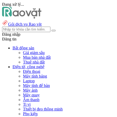
Đang xử lý...
Gói dịch vụ Rao vặt
Đăng nhập
Đăng tin
Bất động sản
Giá giảm sâu
Mua bán nhà đất
Thuê nhà đất
Điện tử, công nghệ
Điện thoại
Máy tính bảng
Laptop
Máy tính để bàn
Máy ảnh
Máy quay
Âm thanh
Ti vi
Thiết bị đeo thông minh
Phụ kiện