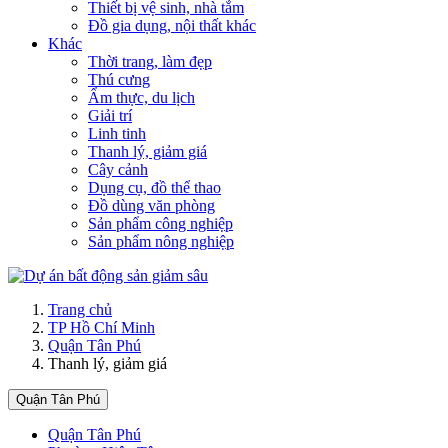
Thiết bị vệ sinh, nhà tắm
Đồ gia dụng, nội thất khác
Khác
Thời trang, làm đẹp
Thú cưng
Ẩm thực, du lịch
Giải trí
Linh tinh
Thanh lý, giảm giá
Cây cảnh
Dụng cụ, đồ thể thao
Đồ dùng văn phòng
Sản phẩm công nghiệp
Sản phẩm nông nghiệp
Trang chủ
TP Hồ Chí Minh
Quận Tân Phú
Thanh lý, giảm giá
Quận Tân Phú
Quận Tân Phú