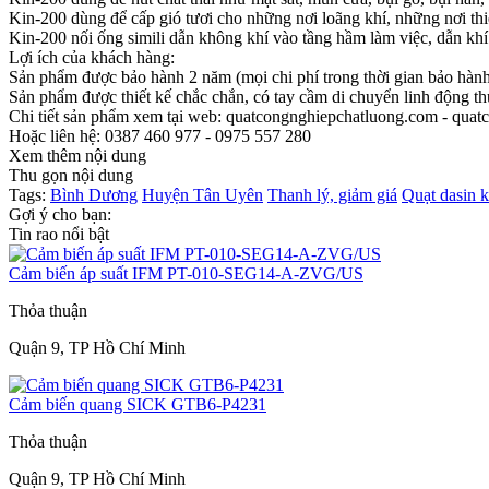
Kin-200 dùng để cấp gió tươi cho những nơi loãng khí, những nơi thi
Kin-200 nối ống simili dẫn không khí vào tầng hầm làm việc, dẫn khí 
Lợi ích của khách hàng:
Sản phẩm được bảo hành 2 năm (mọi chi phí trong thời gian bảo hàn
Sản phẩm được thiết kế chắc chắn, có tay cầm di chuyển linh động thu
Chi tiết sản phẩm xem tại web: quatcongnghiepchatluong.com - qua
Hoặc liên hệ: 0387 460 977 - 0975 557 280
Xem thêm nội dung
Thu gọn nội dung
Tags:
Bình Dương
Huyện Tân Uyên
Thanh lý, giảm giá
Quạt dasin k
Gợi ý cho bạn:
Tin rao nổi bật
Cảm biến áp suất IFM PT-010-SEG14-A-ZVG/US
Thỏa thuận
Quận 9, TP Hồ Chí Minh
Cảm biến quang SICK GTB6-P4231
Thỏa thuận
Quận 9, TP Hồ Chí Minh