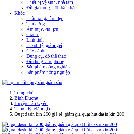
Thiết bị vệ sinh, nhà tắm
Đồ gia dụng, nội thất khác
Khác
Thời trang, làm đẹp
Thú cưng
Ẩm thực, du lịch
Giải trí
Linh tinh
Thanh lý, giảm giá
Cây cảnh
Dụng cụ, đồ thể thao
Đồ dùng văn phòng
Sản phẩm công nghiệp
Sản phẩm nông nghiệp
Trang chủ
Bình Dương
Huyện Tân Uyên
Thanh lý, giảm giá
Quạt dasin kin-200 giá rẻ, giảm giá quạt hút dasin kin-200