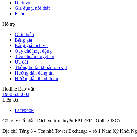
Dịch vụ
Gia dụng, nội thất
Khác
Hỗ trợ
Giới thiệu
Bảng giá
Bảng giá dịch vụ
Quy chế hoạt động
Tiêu chuẩn duyệt tin
Ưu đãi
Thông tin tài khoản rao vặt
Hướng dẫn đăng tin
Hướng dẫn thanh toán
Hotline Rao Vặt
1900.633.003
Liên kết
Facebook
Công ty Cổ phần Dịch vụ trực tuyến FPT (FPT Online JSC)
Địa chỉ: Tầng 6 – Tòa nhà Tower Exchange – số 1 Nam Kỳ Khởi N