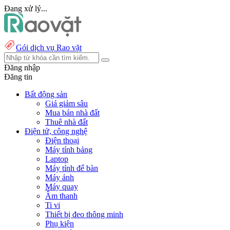
Đang xử lý...
Gói dịch vụ Rao vặt
Đăng nhập
Đăng tin
Bất động sản
Giá giảm sâu
Mua bán nhà đất
Thuê nhà đất
Điện tử, công nghệ
Điện thoại
Máy tính bảng
Laptop
Máy tính để bàn
Máy ảnh
Máy quay
Âm thanh
Ti vi
Thiết bị đeo thông minh
Phụ kiện