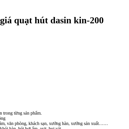
 giá quạt hút dasin kin-200
n trong từng sản phẩm.
ộng
 hầm, văn phòng, khách sạn, xưởng hàn, xưởng sản xuất……
khói hàn, hút hơi ẩm, axit, bụi vải….