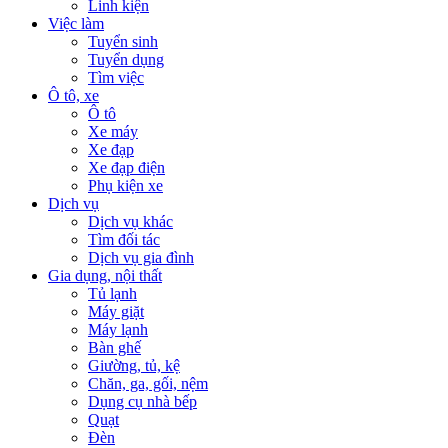
Linh kiện
Việc làm
Tuyển sinh
Tuyển dụng
Tìm việc
Ô tô, xe
Ô tô
Xe máy
Xe đạp
Xe đạp điện
Phụ kiện xe
Dịch vụ
Dịch vụ khác
Tìm đối tác
Dịch vụ gia đình
Gia dụng, nội thất
Tủ lạnh
Máy giặt
Máy lạnh
Bàn ghế
Giường, tủ, kệ
Chăn, ga, gối, nệm
Dụng cụ nhà bếp
Quạt
Đèn