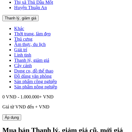
Thị xã Thủ Dầu Một
Huyện Thuận An
Thanh lý, giảm giá
Khác
Thời trang, làm đẹp
Thú cưng
Ẩm thực, du lịch
Giải trí
Linh tinh
Thanh lý, giảm giá
Cây cảnh
Dụng cụ, đồ thể thao
Đồ dùng văn phòng
Sản phẩm công nghiệp
Sản phẩm nông nghiệp
0 VNĐ - 1.000.000+ VNĐ
Giá từ
VNĐ đến
+
VNĐ
Áp dụng
Mua bán Thanh lý, giảm giá cũ, mới giá