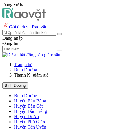
Đang xử lý...
Gói dịch vụ Rao vặt
Đăng nhập
Đăng tin
Trang chủ
Bình Dương
Thanh lý, giảm giá
Bình Dương
Bình Dương
Huyện Bàu Bàng
Huyện Bến Cát
Huyện Dầu Tiếng
Huyện Dĩ An
Huyện Phú Giáo
Huyện Tân Uyên