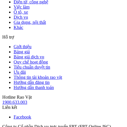
Điện tử, công nghệ
Việc làm
Ô tô, xe
Dịch vụ
Gia dụng, nội thất
Khác
Hỗ trợ
Giới thiệu
Bảng giá
Bảng giá dịch vụ
Quy chế hoạt động
Tiêu chuẩn duyệt tin
Ưu đãi
Thông tin tài khoản rao vặt
Hướng dẫn đăng tin
Hướng dẫn thanh toán
Hotline Rao Vặt
1900.633.003
Liên kết
Facebook
Công ty Cổ phần Dịch vụ trực tuyến FPT (FPT Online JSC)