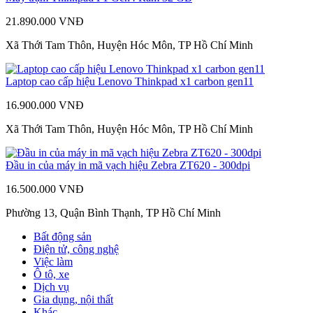
21.890.000 VNĐ
Xã Thới Tam Thôn, Huyện Hóc Môn, TP Hồ Chí Minh
Laptop cao cấp hiệu Lenovo Thinkpad x1 carbon gen11
16.900.000 VNĐ
Xã Thới Tam Thôn, Huyện Hóc Môn, TP Hồ Chí Minh
Đầu in của máy in mã vạch hiệu Zebra ZT620 - 300dpi
16.500.000 VNĐ
Phường 13, Quận Bình Thạnh, TP Hồ Chí Minh
Bất động sản
Điện tử, công nghệ
Việc làm
Ô tô, xe
Dịch vụ
Gia dụng, nội thất
Khác