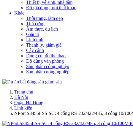
Thiết bị vệ sinh, nhà tắm
Đồ gia dụng, nội thất khác
Khác
Thời trang, làm đẹp
Thú cưng
Ẩm thực, du lịch
Giải trí
Linh tinh
Thanh lý, giảm giá
Cây cảnh
Dụng cụ, đồ thể thao
Đồ dùng văn phòng
Sản phẩm công nghiệp
Sản phẩm nông nghiệp
Trang chủ
Hà Nội
Quận Hà Đông
Linh kiện
NPort S8455I-SS-SC: 4 cổng RS-232/422/485, 3 cổng 10/100