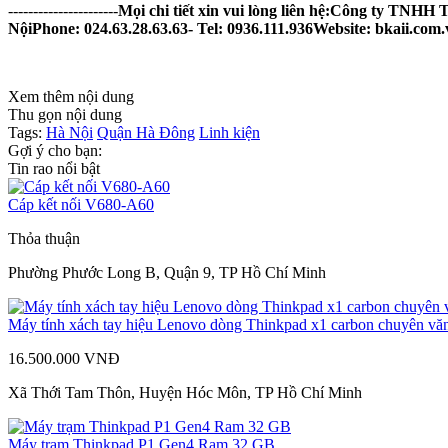
----------------------
Mọi chi tiết xin vui lòng liên hệ:
Công ty TNHH Tự
Nội
Phone: 024.63.28.63.63- Tel: 0936.111.936
Website: bkaii.com.
Xem thêm nội dung
Thu gọn nội dung
Tags:
Hà Nội
Quận Hà Đông
Linh kiện
Gợi ý cho bạn:
Tin rao nổi bật
Cáp kết nối V680-A60
Thỏa thuận
Phường Phước Long B, Quận 9, TP Hồ Chí Minh
Máy tính xách tay hiệu Lenovo dòng Thinkpad x1 carbon chuyên vă
16.500.000 VNĐ
Xã Thới Tam Thôn, Huyện Hóc Môn, TP Hồ Chí Minh
Máy trạm Thinkpad P1 Gen4 Ram 32 GB