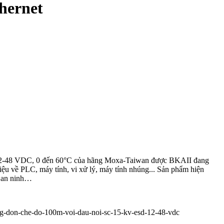
hernet
 12-48 VDC, 0 đến 60°C của hãng Moxa-Taiwan được BKAII đang
iệu về PLC, máy tính, vi xử lý, máy tính nhúng... Sản phẩm hiện
át an ninh…
ang-don-che-do-100m-voi-dau-noi-sc-15-kv-esd-12-48-vdc