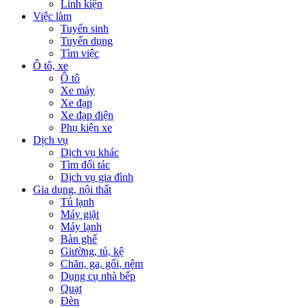
Linh kiện
Việc làm
Tuyển sinh
Tuyển dụng
Tìm việc
Ô tô, xe
Ô tô
Xe máy
Xe đạp
Xe đạp điện
Phụ kiện xe
Dịch vụ
Dịch vụ khác
Tìm đối tác
Dịch vụ gia đình
Gia dụng, nội thất
Tủ lạnh
Máy giặt
Máy lạnh
Bàn ghế
Giường, tủ, kệ
Chăn, ga, gối, nệm
Dụng cụ nhà bếp
Quạt
Đèn