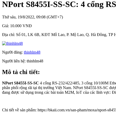
NPort S8455I-SS-SC: 4 cổng RS
Thứ sáu, 19/8/2022, 09:08 (GMT+7)
Giá:
10.000 VNĐ
Địa chỉ:
Số 01, LK 6B, KĐT Mỗ Lao, P. Mộ Lao, Q. Hà Đông, TP 
Người đăng:
thinhlm48
Người liên hệ:
thinhlm48
Mô tả chi tiết:
NPort S8455I-SS-SC
4 cổng RS-232/422/485, 3 cổng 10/100M Eth
phân phối rộng rãi tại thị trường Việt Nam. NPort S8455I-SS-SC được
đang được sử dụng trong các bài toán M2M, IoT của các lĩnh vực: Đi
Chi tiết về sản phẩm: https://bkaii.com.vn/san-pham/moxa/nport-s8