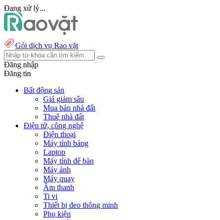
Đang xử lý...
Gói dịch vụ Rao vặt
Đăng nhập
Đăng tin
Bất động sản
Giá giảm sâu
Mua bán nhà đất
Thuê nhà đất
Điện tử, công nghệ
Điện thoại
Máy tính bảng
Laptop
Máy tính để bàn
Máy ảnh
Máy quay
Âm thanh
Ti vi
Thiết bị đeo thông minh
Phụ kiện