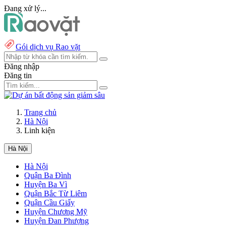
Đang xử lý...
Gói dịch vụ Rao vặt
Đăng nhập
Đăng tin
Trang chủ
Hà Nội
Linh kiện
Hà Nội
Hà Nội
Quận Ba Đình
Huyện Ba Vì
Quận Bắc Từ Liêm
Quận Cầu Giấy
Huyện Chương Mỹ
Huyện Đan Phượng