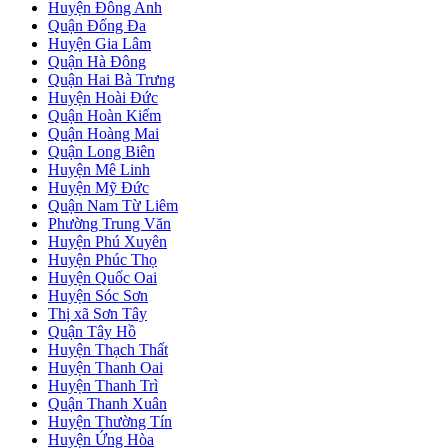
Huyện Đông Anh
Quận Đống Đa
Huyện Gia Lâm
Quận Hà Đông
Quận Hai Bà Trưng
Huyện Hoài Đức
Quận Hoàn Kiếm
Quận Hoàng Mai
Quận Long Biên
Huyện Mê Linh
Huyện Mỹ Đức
Quận Nam Từ Liêm
Phường Trung Văn
Huyện Phú Xuyên
Huyện Phúc Thọ
Huyện Quốc Oai
Huyện Sóc Sơn
Thị xã Sơn Tây
Quận Tây Hồ
Huyện Thạch Thất
Huyện Thanh Oai
Huyện Thanh Trì
Quận Thanh Xuân
Huyện Thường Tín
Huyện Ứng Hòa