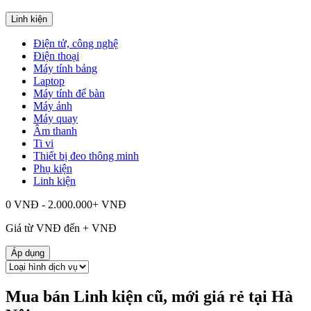
Linh kiện
Điện tử, công nghệ
Điện thoại
Máy tính bảng
Laptop
Máy tính để bàn
Máy ảnh
Máy quay
Âm thanh
Ti vi
Thiết bị đeo thông minh
Phụ kiện
Linh kiện
0 VNĐ - 2.000.000+ VNĐ
Giá từ
VNĐ đến
+
VNĐ
Áp dụng
Mua bán Linh kiện cũ, mới giá rẻ tại Hà