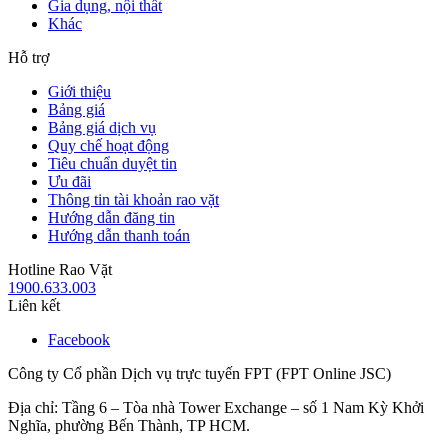
Gia dụng, nội thất
Khác
Hỗ trợ
Giới thiệu
Bảng giá
Bảng giá dịch vụ
Quy chế hoạt động
Tiêu chuẩn duyệt tin
Ưu đãi
Thông tin tài khoản rao vặt
Hướng dẫn đăng tin
Hướng dẫn thanh toán
Hotline Rao Vặt
1900.633.003
Liên kết
Facebook
Công ty Cổ phần Dịch vụ trực tuyến FPT (FPT Online JSC)
Địa chỉ: Tầng 6 – Tòa nhà Tower Exchange – số 1 Nam Kỳ Khởi
Nghĩa, phường Bến Thành, TP HCM.