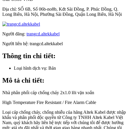
Địa chỉ:
SỐ 6B, Số 06b-no8b, Kđt Sài Đồng, P. Phúc Đồng, Q.
Long Biên, Hà Nội, Phường Sài Đồng, Quận Long Biên, Hà Nội
Người đăng:
trangcd.altekkabel
Người liên hệ:
trangcd.altekkabel
Thông tin chi tiết:
Loại hình dịch vụ:
Bán
Mô tả chi tiết:
Nhà phân phối cáp chống cháy 2x1.0 lõi vặn xoắn
High Temperature Fire Resistant / Fire Alarm Cable
Loại cáp chống cháy, chống nhiễu của hãng Altek Kabel được nhập
khẩu và phân phối độc quyền từ Công ty TNHH Altek Kabel Việt
Nam, quý khách hãy liên hệ trực tiếp với chúng tôi để được hưởng
mức giá ưu đãi nhất và thời gian giao hàng nhanh nhất. Chúng tôi