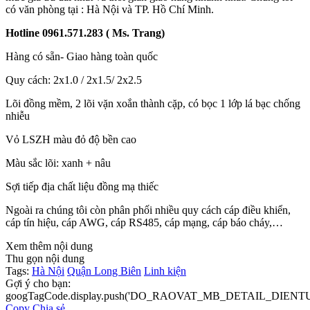
có văn phòng tại : Hà Nội và TP. Hồ Chí Minh.
Hotline 0961.571.283 ( Ms. Trang)
Hàng có sẵn- Giao hàng toàn quốc
Quy cách: 2x1.0 / 2x1.5/ 2x2.5
Lõi đồng mềm, 2 lõi vặn xoắn thành cặp, có bọc 1 lớp lá bạc chống
nhiễu
Vỏ LSZH màu đỏ độ bền cao
Màu sắc lõi: xanh + nâu
Sợi tiếp địa chất liệu đồng mạ thiếc
Ngoài ra chúng tôi còn phân phối nhiều quy cách cáp điều khiển,
cáp tín hiệu, cáp AWG, cáp RS485, cáp mạng, cáp báo cháy,…
Xem thêm nội dung
Thu gọn nội dung
Tags:
Hà Nội
Quận Long Biên
Linh kiện
Gợi ý cho bạn:
googTagCode.display.push('DO_RAOVAT_MB_DETAIL_DIEN
Copy
Chia sẻ