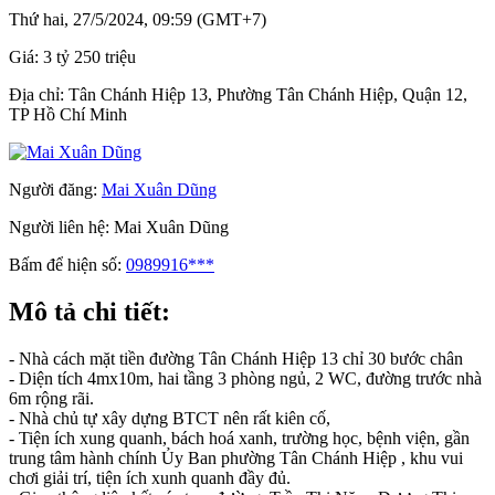
Thứ hai, 27/5/2024, 09:59 (GMT+7)
Giá:
3 tỷ 250 triệu
Địa chỉ:
Tân Chánh Hiệp 13, Phường Tân Chánh Hiệp, Quận 12,
TP Hồ Chí Minh
Người đăng:
Mai Xuân Dũng
Người liên hệ:
Mai Xuân Dũng
Bấm để hiện số:
0989916***
Mô tả chi tiết:
- Nhà cách mặt tiền đường Tân Chánh Hiệp 13 chỉ 30 bước chân
- Diện tích 4mx10m, hai tầng 3 phòng ngủ, 2 WC, đường trước nhà
6m rộng rãi.
- Nhà chủ tự xây dựng BTCT nên rất kiên cố,
- Tiện ích xung quanh, bách hoá xanh, trường học, bệnh viện, gần
trung tâm hành chính Ủy Ban phường Tân Chánh Hiệp , khu vui
chơi giải trí, tiện ích xunh quanh đầy đủ.