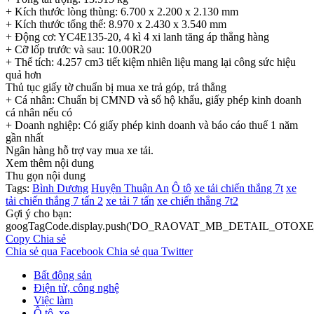
+ Kích thước lòng thùng: 6.700 x 2.200 x 2.130 mm
+ Kích thước tổng thể: 8.970 x 2.430 x 3.540 mm
+ Động cơ: YC4E135-20, 4 kì 4 xi lanh tăng áp thẳng hàng
+ Cỡ lốp trước và sau: 10.00R20
+ Thể tích: 4.257 cm3 tiết kiệm nhiên liệu mang lại công sức hiệu
quả hơn
Thủ tục giấy tờ chuẩn bị mua xe trả góp, trả thẳng
+ Cá nhân: Chuẩn bị CMND và sổ hộ khẩu, giấy phép kinh doanh
cá nhân nếu có
+ Doanh nghiệp: Có giấy phép kinh doanh và báo cáo thuế 1 năm
gần nhất
Ngân hàng hỗ trợ vay mua xe tải.
Xem thêm nội dung
Thu gọn nội dung
Tags:
Bình Dương
Huyện Thuận An
Ô tô
xe tải chiến thắng 7t
xe
tải chiến thắng 7 tấn 2
xe tải 7 tấn
xe chiến thắng 7t2
Gợi ý cho bạn:
googTagCode.display.push('DO_RAOVAT_MB_DETAIL_OTOXE_
Copy
Chia sẻ
Chia sẻ qua Facebook
Chia sẻ qua Twitter
Bất động sản
Điện tử, công nghệ
Việc làm
Ô tô, xe