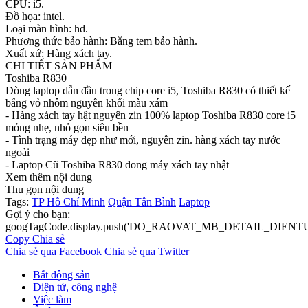
CPU: i5.
Đồ họa: intel.
Loại màn hình: hd.
Phương thức bảo hành: Bằng tem bảo hành.
Xuất xứ: Hàng xách tay.
CHI TIẾT SẢN PHẨM
Toshiba R830
Dòng laptop dẫn đầu trong chip core i5, Toshiba R830 có thiết kế
bằng vỏ nhôm nguyên khối màu xám
- Hàng xách tay hật nguyên zin 100% laptop Toshiba R830 core i5
mỏng nhẹ, nhỏ gọn siêu bền
- Tình trạng máy đẹp như mới, nguyên zin. hàng xách tay nước
ngoài
- Laptop Cũ Toshiba R830 dong máy xách tay nhật
Xem thêm nội dung
Thu gọn nội dung
Tags:
TP Hồ Chí Minh
Quận Tân Bình
Laptop
Gợi ý cho bạn:
googTagCode.display.push('DO_RAOVAT_MB_DETAIL_DIEN
Copy
Chia sẻ
Chia sẻ qua Facebook
Chia sẻ qua Twitter
Bất động sản
Điện tử, công nghệ
Việc làm