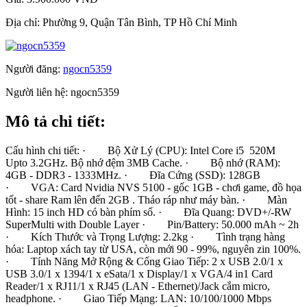
Địa chỉ:
Phường 9, Quận Tân Bình, TP Hồ Chí Minh
Người đăng:
ngocn5359
Người liên hệ:
ngocn5359
Mô tả chi tiết:
Cấu hình chi tiết: · Bộ Xử Lý (CPU): Intel Core i5 520M
Upto 3.2GHz. Bộ nhớ đệm 3MB Cache. · Bộ nhớ (RAM):
4GB - DDR3 - 1333MHz. · Đĩa Cứng (SSD): 128GB
· VGA: Card Nvidia NVS 5100 - gốc 1GB - chơi game, đồ họa
tốt - share Ram lên đến 2GB . Tháo ráp như máy bàn. · Màn
Hình: 15 inch HD có bàn phím số. · Đĩa Quang: DVD+/-RW
SuperMulti with Double Layer · Pin/Battery: 50.000 mAh ~ 2h
· Kích Thước và Trọng Lượng: 2.2kg · Tình trạng hàng
hóa: Laptop xách tay từ USA, còn mới 90 - 99%, nguyên zin 100%.
· Tính Năng Mở Rộng & Cổng Giao Tiếp: 2 x USB 2.0/1 x
USB 3.0/1 x 1394/1 x eSata/1 x Display/1 x VGA/4 in1 Card
Reader/1 x RJ11/1 x RJ45 (LAN - Ethernet)/Jack cắm micro,
headphone. · Giao Tiếp Mạng: LAN: 10/100/1000 Mbps