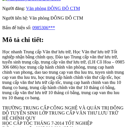
Người đăng:
Văn phòng ĐÔNG ĐÔ CTM
Người liên hệ:
Văn phòng ĐÔNG ĐÔ CTM
Bấm để hiện số:
0985306***
Mô tả chi tiết:
Học nhanh Trung cấp Văn thư lưu trữ, Học Văn thư lưu trữ Tốt
nghiệp nhận bằng chính quy, Đào tạo Trung cấp văn thư lưu trữ,
tuyển sinh trung cấp, trung cấp văn thư lưu trữ, (LH Cô Hoa – 0985
306 686) học trung cấp hành chính văn phòng, trung cap hanh
chinh van phong, dao tao trung cap van thu luu tru, tuyen sinh trung
cap van thu luu tru, học trung cấp hành chính văn thư cấp tốc, học
trung cấp văn thư lưu trữ cấp tốc, trung cap hanh chinh van thu 10
thang co bang, trung cấp hành chính văn thư 10 tháng có bằng,
trung cấp văn thư lưu trữ 10 tháng có bằng, trung cap van thu luu
tru 10 thang co bang.
TRƯỜNG TRUNG CẤP CÔNG NGHỆ VÀ QUẢN TRỊ ĐÔNG
ĐÔ TUYỂN SINH LỚP TRUNG CẤP VĂN THƯ LƯU TRỮ
HỆ CHÍNH QUY
HỌC CẤP TỐC THÁNG 7-2014 TỐT NGHIỆP