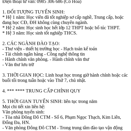
Điện thoại tư vấn: 0985 306 686 (Cô Hoa)
1. ĐỐI TƯỢNG TUYỂN SINH:
* Hệ 1 năm: Học viên đã tốt nghiệp sơ cấp nghề, Trung cấp, hoặc
đang học CĐ, ĐH không cùng chuyên ngành.
* Hệ 2 năm: Học sinh học hết lớp 12 THPT hoặc bổ túc THPT.
* Hệ 3 năm: Học sinh tốt nghiệp THCS.
2. CÁC NGÀNH ĐÀO TẠO:
- Thư viện - thiết bị trường học - Hạch toán kế toán
- Tài chính ngân hàng - Công nghệ thông tin
- Hành chính văn phòng. - Hành chính văn thư
- Văn thư lưu trữ
3. THỜI GIAN HỌC: Linh hoạt học trong giờ hành chính hoặc các
buổi tối trong tuần hoặc vào Thứ 7, chủ nhật.
4. *** **** TRUNG CẤP CHÍNH QUY
5. THỜI GIAN TUYỂN SINH: liên tục trong năm
Mọi chi tiết xin liên hệ:
Văn phòng tuyển sinh:
- Tòa nhà Đông Đô CTM - Số 6, Phạm Ngọc Thạch, Kim Liên,
Đống Đa, HN.
- Văn phòng Đông Đô CTM - Trong trung tâm đào tạo vận động