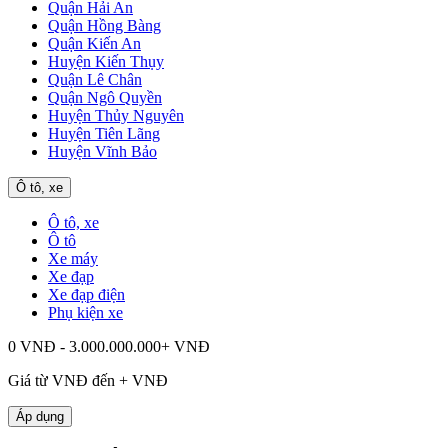
Quận Hải An
Quận Hồng Bàng
Quận Kiến An
Huyện Kiến Thụy
Quận Lê Chân
Quận Ngô Quyền
Huyện Thủy Nguyên
Huyện Tiên Lãng
Huyện Vĩnh Bảo
Ô tô, xe
Ô tô, xe
Ô tô
Xe máy
Xe đạp
Xe đạp điện
Phụ kiện xe
0 VNĐ - 3.000.000.000+ VNĐ
Giá từ
VNĐ đến
+
VNĐ
Áp dụng