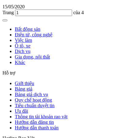
15/05/2020
Trang
của 4
Bất động sản
Điện tử, công nghệ
Việc làm
Ô tô, xe
Dịch vụ
Gia dụng, nội thất
Khác
Hỗ trợ
Giới thiệu
Bảng giá
Bảng giá dịch vụ
Quy chế hoạt động
Tiêu chuẩn duyệt tin
Ưu đãi
Thông tin tài khoản rao vặt
Hướng dẫn đăng tin
Hướng dẫn thanh toán