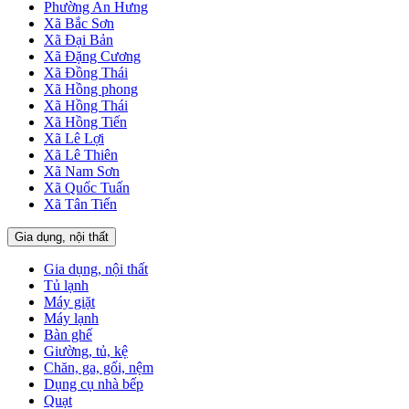
Phường An Hưng
Xã Bắc Sơn
Xã Đại Bản
Xã Đặng Cương
Xã Đồng Thái
Xã Hồng phong
Xã Hồng Thái
Xã Hồng Tiến
Xã Lê Lợi
Xã Lê Thiên
Xã Nam Sơn
Xã Quốc Tuấn
Xã Tân Tiến
Gia dụng, nội thất
Gia dụng, nội thất
Tủ lạnh
Máy giặt
Máy lạnh
Bàn ghế
Giường, tủ, kệ
Chăn, ga, gối, nệm
Dụng cụ nhà bếp
Quạt