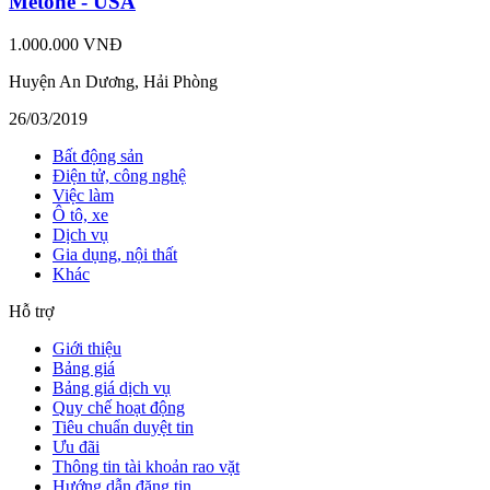
Metone - USA
1.000.000 VNĐ
Huyện An Dương, Hải Phòng
26/03/2019
Bất động sản
Điện tử, công nghệ
Việc làm
Ô tô, xe
Dịch vụ
Gia dụng, nội thất
Khác
Hỗ trợ
Giới thiệu
Bảng giá
Bảng giá dịch vụ
Quy chế hoạt động
Tiêu chuẩn duyệt tin
Ưu đãi
Thông tin tài khoản rao vặt
Hướng dẫn đăng tin