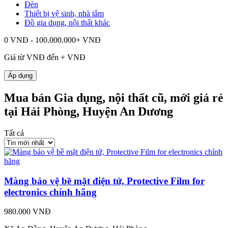
Đèn
Thiết bị vệ sinh, nhà tắm
Đồ gia dụng, nội thất khác
0 VNĐ - 100.000.000+ VNĐ
Giá từ
VNĐ đến
+
VNĐ
Áp dụng
Mua bán Gia dụng, nội thất cũ, mới giá rẻ
tại Hải Phòng, Huyện An Dương
Tất cả
Màng bảo vệ bề mặt điện tử, Protective Film for
electronics chính hãng
980.000 VNĐ