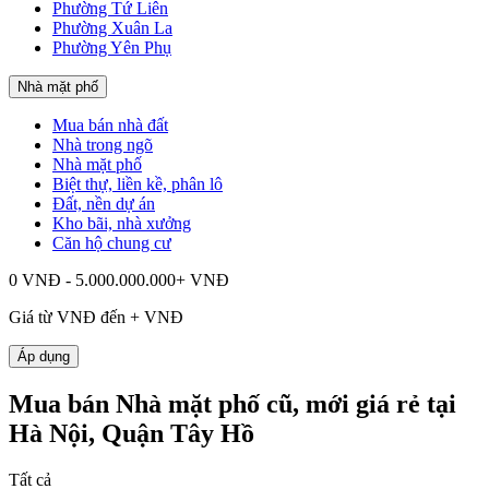
Phường Tứ Liên
Phường Xuân La
Phường Yên Phụ
Nhà mặt phố
Mua bán nhà đất
Nhà trong ngõ
Nhà mặt phố
Biệt thự, liền kề, phân lô
Đất, nền dự án
Kho bãi, nhà xưởng
Căn hộ chung cư
0 VNĐ - 5.000.000.000+ VNĐ
Giá từ
VNĐ đến
+
VNĐ
Áp dụng
Mua bán Nhà mặt phố cũ, mới giá rẻ tại
Hà Nội, Quận Tây Hồ
Tất cả