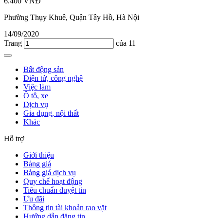
6.400 VNĐ
Phường Thụy Khuê, Quận Tây Hồ, Hà Nội
14/09/2020
Trang
của 11
Bất động sản
Điện tử, công nghệ
Việc làm
Ô tô, xe
Dịch vụ
Gia dụng, nội thất
Khác
Hỗ trợ
Giới thiệu
Bảng giá
Bảng giá dịch vụ
Quy chế hoạt động
Tiêu chuẩn duyệt tin
Ưu đãi
Thông tin tài khoản rao vặt
Hướng dẫn đăng tin