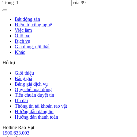
Trang
của 99
Bất động sản
Điện tử, công nghệ
Việc làm
Ô tô, xe
Dịch vụ
Gia dụng, nội thất
Khác
Hỗ trợ
Giới thiệu
Bảng giá
Bảng giá dịch vụ
Quy chế hoạt động
Tiêu chuẩn duyệt tin
Ưu đãi
Thông tin tài khoản rao vặt
Hướng dẫn đăng tin
Hướng dẫn thanh toán
Hotline Rao Vặt
1900.633.003