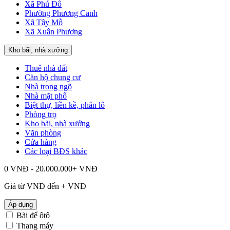
Xã Phú Đô
Phường Phương Canh
Xã Tây Mỗ
Xã Xuân Phương
Kho bãi, nhà xưởng
Thuê nhà đất
Căn hộ chung cư
Nhà trong ngõ
Nhà mặt phố
Biệt thự, liền kề, phân lô
Phòng trọ
Kho bãi, nhà xưởng
Văn phòng
Cửa hàng
Các loại BĐS khác
0 VNĐ - 20.000.000+ VNĐ
Giá từ
VNĐ đến
+
VNĐ
Áp dụng
Bãi để ôtô
Thang máy