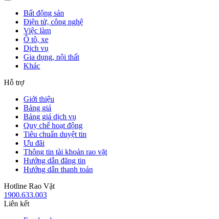
Bất động sản
Điện tử, công nghệ
Việc làm
Ô tô, xe
Dịch vụ
Gia dụng, nội thất
Khác
Hỗ trợ
Giới thiệu
Bảng giá
Bảng giá dịch vụ
Quy chế hoạt động
Tiêu chuẩn duyệt tin
Ưu đãi
Thông tin tài khoản rao vặt
Hướng dẫn đăng tin
Hướng dẫn thanh toán
Hotline Rao Vặt
1900.633.003
Liên kết