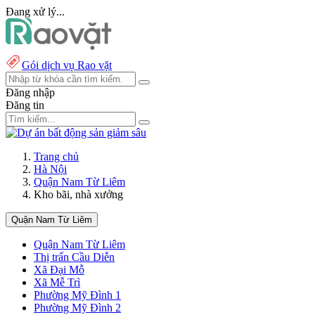
Đang xử lý...
Gói dịch vụ Rao vặt
Đăng nhập
Đăng tin
Trang chủ
Hà Nội
Quận Nam Từ Liêm
Kho bãi, nhà xưởng
Quận Nam Từ Liêm
Quận Nam Từ Liêm
Thị trấn Cầu Diễn
Xã Đại Mỗ
Xã Mễ Trì
Phường Mỹ Đình 1
Phường Mỹ Đình 2