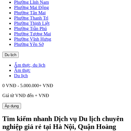
Phường Lĩnh Nam
Phường Mai Động
Phường Tân Mai
Phường Thanh Trì
Phường Thịnh Liệt
Phường Trần Phú
Phường Tương Mai
Phường Vĩnh Hưng
Phường Yên Sở
Du lịch
Ẩm thực, du lịch
Ẩm thực
Du lịch
0 VNĐ - 5.000.000+ VNĐ
Giá từ
VNĐ đến
+
VNĐ
Áp dụng
Tim kiếm nhanh Dịch vụ Du lịch chuyên
nghiệp giá rẻ tại Hà Nội, Quận Hoàng