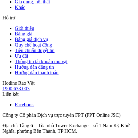
Gia dụng, nội thất
Khác
Hỗ trợ
Giới thiệu
Bảng giá
Bảng giá dịch vụ
Quy chế hoạt động
Tiêu chuẩn duyệt tin
Ưu đãi
Thông tin tài khoản rao vặt
Hướng dẫn đăng tin
Hướng dẫn thanh toán
Hotline Rao Vặt
1900.633.003
Liên kết
Facebook
Công ty Cổ phần Dịch vụ trực tuyến FPT (FPT Online JSC)
Địa chỉ: Tầng 6 – Tòa nhà Tower Exchange – số 1 Nam Kỳ Khởi
Nghĩa, phường Bến Thành, TP HCM.