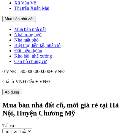
Xã Văn Võ
Thị trấn Xuân Mai
Mua bán nhà đất
Mua bán nhà đất
Nhà trong ngõ
Nhà mặt phố
Biệt thự, liền kề, phân lô
Đất, nền dự án
Kho bãi, nhà xưởng
Căn hộ chung cư
0 VNĐ - 30.000.000.000+ VNĐ
Giá từ
VNĐ đến
+
VNĐ
Áp dụng
Mua bán nhà đất cũ, mới giá rẻ tại Hà
Nội, Huyện Chương Mỹ
Tất cả