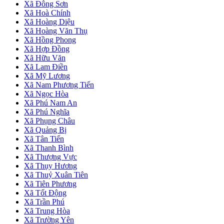
Xã Đông Sơn
Xã Hoà Chính
Xã Hoàng Diệu
Xã Hoàng Văn Thụ
Xã Hồng Phong
Xã Hợp Đồng
Xã Hữu Văn
Xã Lam Điền
Xã Mỹ Lương
Xã Nam Phương Tiến
Xã Ngọc Hòa
Xã Phú Nam An
Xã Phú Nghĩa
Xã Phụng Châu
Xã Quảng Bị
Xã Tân Tiến
Xã Thanh Bình
Xã Thượng Vực
Xã Thụy Hương
Xã Thuỷ Xuân Tiên
Xã Tiên Phương
Xã Tốt Động
Xã Trần Phú
Xã Trung Hòa
Xã Trường Yên