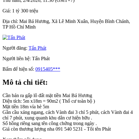
Thứ năm, 2/4/2026, 11:30 (GMT+7)
Giá:
1 tỷ 300 triệu
Địa chỉ:
Mai Bá Hương, Xã Lê Minh Xuân, Huyện Bình Chánh,
TP Hồ Chí Minh
Người đăng:
Tấn Phát
Người liên hệ:
Tấn Phát
Bấm để hiện số:
0915405***
Mô tả chi tiết:
Cần bán ra gấp lô đất mặt tiền Mai Bá Hương
Diện tích: 5m x18m = 90m2 ( Thổ cư toàn bộ )
Mặt tiền 18m vỉa hè 5m
Gần cầu xáng ngang, cách Vành đai 3 chỉ 5 phút, cách Vành đai 4
chỉ 7 phút, xung quanh khu dân cư hiện hữu .
Sổ hồng riêng sang tên công chứng trong ngày .
Giá còn thương lượng nha 091 540 5231 - Tôi tên Phát