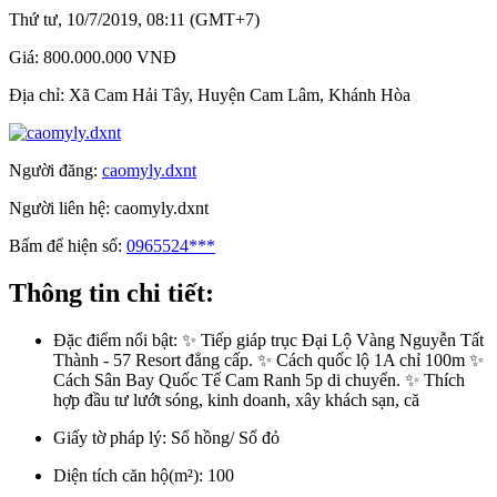
Thứ tư, 10/7/2019, 08:11 (GMT+7)
Giá:
800.000.000 VNĐ
Địa chỉ:
Xã Cam Hải Tây, Huyện Cam Lâm, Khánh Hòa
Người đăng:
caomyly.dxnt
Người liên hệ:
caomyly.dxnt
Bấm để hiện số:
0965524***
Thông tin chi tiết:
Đặc điểm nổi bật:
✨ Tiếp giáp trục Đại Lộ Vàng Nguyễn Tất
Thành - 57 Resort đẳng cấp. ✨ Cách quốc lộ 1A chỉ 100m ✨
Cách Sân Bay Quốc Tế Cam Ranh 5p di chuyển. ✨ Thích
hợp đầu tư lướt sóng, kinh doanh, xây khách sạn, că
Giấy tờ pháp lý:
Sổ hồng/ Sổ đỏ
Diện tích căn hộ(m²):
100