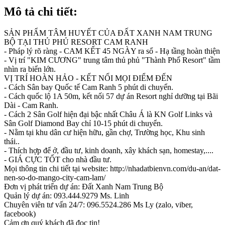
Mô tả chi tiết:
SẢN PHẨM TÂM HUYẾT CỦA ĐẤT XANH NAM TRUNG
BỘ TẠI THỦ PHỦ RESORT CAM RANH
- Pháp lý rõ ràng - CAM KẾT 45 NGÀY ra sổ - Hạ tầng hoàn thiện
- Vị trí "KIM CƯƠNG" trung tâm thủ phủ "Thành Phố Resort" tầm
nhìn ra biển lớn.
VỊ TRÍ HOÀN HẢO - KẾT NỐI MỌI ĐIỂM ĐẾN
- Cách Sân bay Quốc tế Cam Ranh 5 phút di chuyển.
- Cách quốc lộ 1A 50m, kết nối 57 dự án Resort nghỉ dưỡng tại Bãi
Dài - Cam Ranh.
- Cách 2 Sân Golf hiện đại bậc nhất Châu Á là KN Golf Links và
Sân Golf Diamond Bay chỉ 10-15 phút di chuyển.
- Nằm tại khu dân cư hiện hữu, gần chợ, Trường học, Khu sinh
thái..
- Thích hợp để ở, đầu tư, kinh doanh, xây khách sạn, homestay,....
- GIÁ CỰC TỐT cho nhà đầu tư.
Mọi thông tin chi tiết tại website: http://nhadatbienvn.com/du-an/dat-
nen-so-do-mango-city-cam-lam/
Đơn vị phát triển dự án: Đất Xanh Nam Trung Bộ
Quản lý dự án: 093.444.9279 Ms. Linh
Chuyên viên tư vấn 24/7: 096.5524.286 Ms Ly (zalo, viber,
facebook)
Cảm ơn quý khách đã đọc tin!