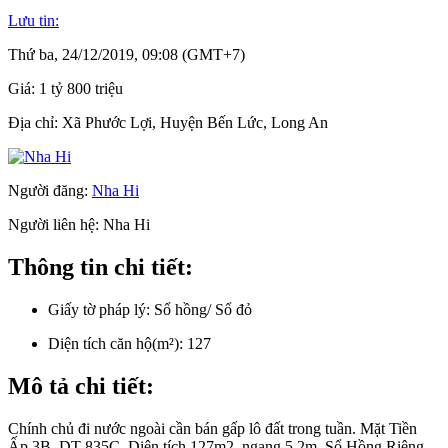
Lưu tin:
Thứ ba, 24/12/2019, 09:08 (GMT+7)
Giá:
1 tỷ 800 triệu
Địa chỉ:
Xã Phước Lợi, Huyện Bến Lức, Long An
Người đăng:
Nha Hi
Người liên hệ:
Nha Hi
Thông tin chi tiết:
Giấy tờ pháp lý:
Sổ hồng/ Sổ đỏ
Diện tích căn hộ(m²):
127
Mô tả chi tiết:
Chính chủ đi nước ngoài cần bán gấp lô đất trong tuần. Mặt Tiền
Ấp 3B, DT 835C. Diện tích 127m2, ngang 5,2m. Sổ Hồng Riêng.