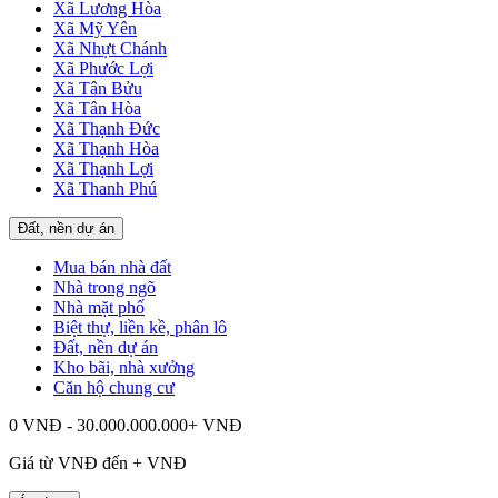
Xã Lương Hòa
Xã Mỹ Yên
Xã Nhựt Chánh
Xã Phước Lợi
Xã Tân Bửu
Xã Tân Hòa
Xã Thạnh Đức
Xã Thạnh Hòa
Xã Thạnh Lợi
Xã Thanh Phú
Đất, nền dự án
Mua bán nhà đất
Nhà trong ngõ
Nhà mặt phố
Biệt thự, liền kề, phân lô
Đất, nền dự án
Kho bãi, nhà xưởng
Căn hộ chung cư
0 VNĐ - 30.000.000.000+ VNĐ
Giá từ
VNĐ đến
+
VNĐ