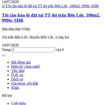
14/07/2020
Tôi cần bán lô đất tại TT thị trấn Bến Lức, 100m2,
990tr, SHR
990.000.000 VNĐ
Thị trấn Bến Lức, Huyện Bến Lức, Long An
14/07/2020
Trang
của 6
Bất động sản
Điện tử, công nghệ
Việc làm
Ô tô, xe
Dịch vụ
Gia dụng, nội thất
Khác
Hỗ trợ
Giới thiệu