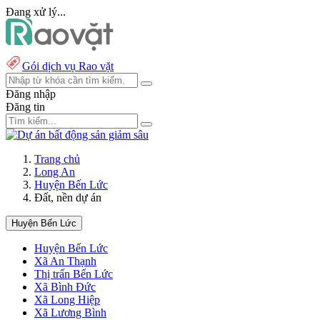
Đang xử lý...
Gói dịch vụ Rao vặt
Đăng nhập
Đăng tin
Trang chủ
Long An
Huyện Bến Lức
Đất, nền dự án
Huyện Bến Lức
Huyện Bến Lức
Xã An Thạnh
Thị trấn Bến Lức
Xã Bình Đức
Xã Long Hiệp
Xã Lương Bình