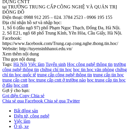
DỤNG CNTT
tại TRƯỜNG TRUNG CẤP CÔNG NGHỆ VÀ QUẢN TRỊ
ĐÔNG ĐÔ
Điện thoại: 0988 912 205 – 024. 3784 2523 - 0906 195 155
Địa chỉ nhận hồ sơ và nhập học:
1, Số 6 (đầu ngõ 97) phố Phạm Ngọc Thạch, Đống Đa, Hà Nội.
2, Số E21, ngõ 68 phố Trung Kính, Yên Hòa, Cầu Giấy, Hà Nội.
Facebook:
https://www.facebook.com/Trung.cap.cong.nghe.thong.tin.hoc/
Website: http://tuyensinhhanoi.edu.vn/
Xem thêm nội dung
Thu gọn nội dung
Tags:
Hà Nội
Việc làm
Tuyển sinh
Học công nghệ thông tin
trường
công nghệ thông tin
chứng chỉ tin học
học tin học văn phòng
chứng
chỉ tin học quốc tế
trung cấp công nghệ thông tin
trung cấp tin học
trung cấp cntt
học trung cấp cntt ở trường nào
học trung cấp tin học
ở đâu
học cntt
Gợi ý cho bạn:
Gọi điện
Copy
Chia sẻ
Chia sẻ qua Facebook
Chia sẻ qua Twitter
Bất động sản
Điện tử, công nghệ
Việc làm
Ô tô, xe