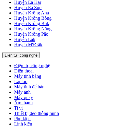
Huyện Ea Kar
Huyện Ea Súp
Huyện Krông Ana
Huyện Krông Bông
Huyện Krông Buk
Huyện Krông Năng
Huyện Krông Pắc
Huyện Lăk
Huyện M'Đrăk
Điện tử, công nghệ
Điện tử, công nghệ
Điện thoại
Máy tính bảng
Laptop
Máy tính để bàn
Máy ảnh
Máy quay
Âm thanh
Ti vi
Thiết bị đeo thông minh
Phụ kiện
Linh kiện