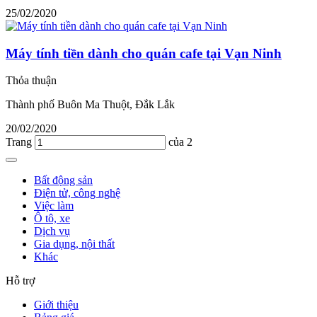
25/02/2020
Máy tính tiền dành cho quán cafe tại Vạn Ninh
Thỏa thuận
Thành phố Buôn Ma Thuột, Đắk Lắk
20/02/2020
Trang
của 2
Bất động sản
Điện tử, công nghệ
Việc làm
Ô tô, xe
Dịch vụ
Gia dụng, nội thất
Khác
Hỗ trợ
Giới thiệu