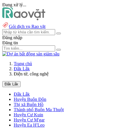
Đang xử lý...
Gói dịch vụ Rao vặt
Đăng nhập
Đăng tin
Trang chủ
Đắk Lắk
Điện tử, công nghệ
Đắk Lắk
Đắk Lắk
Huyện Buôn Đôn
Thị xã Buôn Hồ
Thành phố Buôn Ma Thuột
Huyện Cư Kuin
Huyện Cư M'gar
Huyện Ea H'Leo