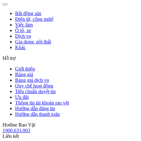
Bất động sản
Điện tử, công nghệ
Việc làm
Ô tô, xe
Dịch vụ
Gia dụng, nội thất
Khác
Hỗ trợ
Giới thiệu
Bảng giá
Bảng giá dịch vụ
Quy chế hoạt động
Tiêu chuẩn duyệt tin
Ưu đãi
Thông tin tài khoản rao vặt
Hướng dẫn đăng tin
Hướng dẫn thanh toán
Hotline Rao Vặt
1900.633.003
Liên kết