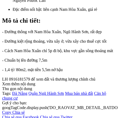
Nguyễn Phước Lan
Đặc điểm nổi bật:
liên cạnh Nam Hòa Xuân, giá rẻ
Mô tả chi tiết:
- Đường thông với Nam Hòa Xuân, Ngũ Hành Sơn, rất đẹp
- Đường kiệt rộng thoáng, vừa xây ở, vừa xây cho thuê cực tốt
- Cách Nam Hòa Xuân chỉ 5p đi bộ, khu vực gần sông thoáng mát
- Chuẩn bị lên đường 7,5m
- 1,4 tỷ/ 80m2, mặt tiền 5,5m nở hậu
LH 0916181579 để xem đất và thương lượng chính chủ
Xem thêm nội dung
Thu gọn nội dung
Tags:
Đà Nẵng
Quận Ngũ Hành Sơn
Mua bán nhà đất
Căn hộ
chung cư
Gợi ý cho bạn:
googTagCode.display.push('DO_RAOVAT_MB_DETAIL_BATDO
Copy
Chia sẻ
Chia sẻ qua Facebook
Chia sẻ qua Twitter