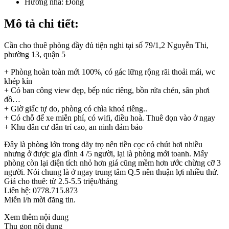
Hướng nhà:
Đông
Mô tả chi tiết:
Cần cho thuê phòng đầy đủ tiện nghi tại số 79/1,2 Nguyễn Thi,
phường 13, quận 5
+ Phòng hoàn toàn mới 100%, có gác lững rộng rãi thoải mái, wc
khép kín
+ Có ban công view đẹp, bếp núc riêng, bồn rửa chén, sân phơi
đồ…
+ Giờ giấc tự do, phòng có chìa khoá riêng..
+ Có chỗ để xe miễn phí, có wifi, điều hoà. Thuê dọn vào ở ngay
+ Khu dân cư dân trí cao, an ninh đảm bảo
Đây là phòng lớn trong dãy trọ nên tiền cọc có chút hơi nhiều
nhưng ở được gia đình 4 /5 người, lại là phòng mới toanh. Mấy
phòng còn lại diện tích nhỏ hơn giá cũng mềm hơn ước chừng cỡ 3
người. Nói chung là ở ngay trung tâm Q.5 nên thuận lợi nhiều thứ.
Giá cho thuê: từ 2.5-5.5 triệu/tháng
Liên hệ: 0778.715.873
Miễn l/h mời đăng tin.
Xem thêm nội dung
Thu gọn nội dung