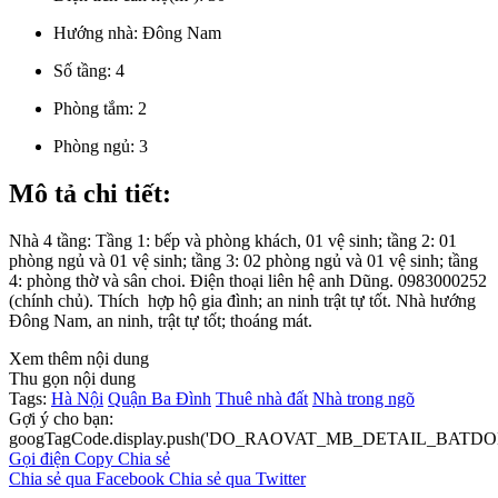
Hướng nhà:
Đông Nam
Số tầng:
4
Phòng tắm:
2
Phòng ngủ:
3
Mô tả chi tiết:
Nhà 4 tầng: Tầng 1: bếp và phòng khách, 01 vệ sinh; tầng 2: 01
phòng ngủ và 01 vệ sinh; tầng 3: 02 phòng ngủ và 01 vệ sinh; tầng
4: phòng thờ và sân choi. Điện thoại liên hệ anh Dũng. 0983000252
(chính chủ). Thích hợp hộ gia đình; an ninh trật tự tốt. Nhà hướng
Đông Nam, an ninh, trật tự tốt; thoáng mát.
Xem thêm nội dung
Thu gọn nội dung
Tags:
Hà Nội
Quận Ba Đình
Thuê nhà đất
Nhà trong ngõ
Gợi ý cho bạn:
googTagCode.display.push('DO_RAOVAT_MB_DETAIL_BATDO
Gọi điện
Copy
Chia sẻ
Chia sẻ qua Facebook
Chia sẻ qua Twitter