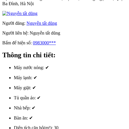
Ba Đình, Hà Nội
Người đăng:
Nguyễn tất dũng
Người liên hệ:
Nguyễn tất dũng
Bấm để hiện số:
0983000***
Thông tin chi tiết:
Máy nước nóng:
✔
Máy lạnh:
✔
Máy giặt:
✔
Tủ quần áo:
✔
Nhà bếp:
✔
Bàn ăn:
✔
Diện tích căn hộ(m²):
30