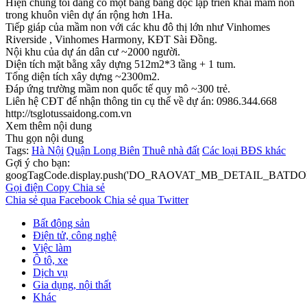
Hiện chúng tôi đang có một bằng bằng độc lập triển khai mầm non
trong khuôn viên dự án rộng hơn 1Ha.
Tiếp giáp của mầm non với các khu đô thị lớn như Vinhomes
Riverside , Vinhomes Harmony, KĐT Sài Đồng.
Nội khu của dự án dân cư ~2000 người.
Diện tích mặt bằng xây dựng 512m2*3 tầng + 1 tum.
Tổng diện tích xây dựng ~2300m2.
Đáp ứng trường mầm non quốc tế quy mô ~300 trẻ.
Liên hệ CĐT để nhận thông tin cụ thể về dự án: 0986.344.668
http://tsglotussaidong.com.vn
Xem thêm nội dung
Thu gọn nội dung
Tags:
Hà Nội
Quận Long Biên
Thuê nhà đất
Các loại BĐS khác
Gợi ý cho bạn:
googTagCode.display.push('DO_RAOVAT_MB_DETAIL_BATDO
Gọi điện
Copy
Chia sẻ
Chia sẻ qua Facebook
Chia sẻ qua Twitter
Bất động sản
Điện tử, công nghệ
Việc làm
Ô tô, xe
Dịch vụ
Gia dụng, nội thất
Khác