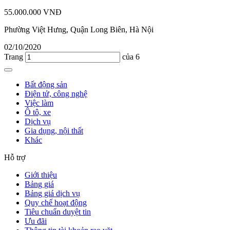
55.000.000 VNĐ
Phường Việt Hưng, Quận Long Biên, Hà Nội
02/10/2020
Trang
của 6
Bất động sản
Điện tử, công nghệ
Việc làm
Ô tô, xe
Dịch vụ
Gia dụng, nội thất
Khác
Hỗ trợ
Giới thiệu
Bảng giá
Bảng giá dịch vụ
Quy chế hoạt động
Tiêu chuẩn duyệt tin
Ưu đãi