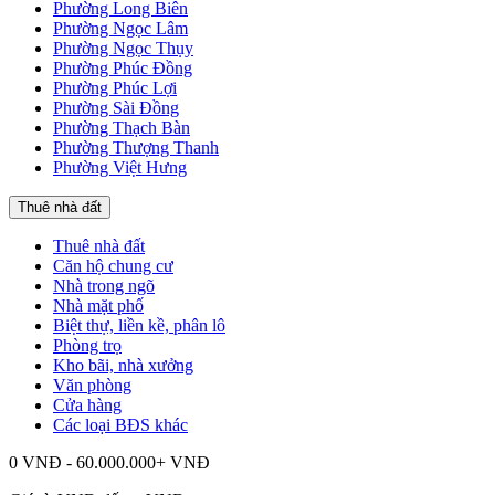
Phường Long Biên
Phường Ngọc Lâm
Phường Ngọc Thụy
Phường Phúc Đồng
Phường Phúc Lợi
Phường Sài Đồng
Phường Thạch Bàn
Phường Thượng Thanh
Phường Việt Hưng
Thuê nhà đất
Thuê nhà đất
Căn hộ chung cư
Nhà trong ngõ
Nhà mặt phố
Biệt thự, liền kề, phân lô
Phòng trọ
Kho bãi, nhà xưởng
Văn phòng
Cửa hàng
Các loại BĐS khác
0 VNĐ - 60.000.000+ VNĐ