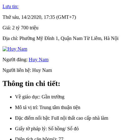
Lưu tin:
Thứ sáu, 14/2/2020, 17:35 (GMT+7)
Giá:
2 tỷ 700 triệu
Địa chỉ:
Phường Mỹ Đình 1, Quận Nam Từ Liêm, Hà Nội
Người đăng:
Huy Nam
Người liên hệ:
Huy Nam
Thông tin chi tiết:
Về giáo dục:
Gần trường
Mô tả vị trí:
Trung tâm thuận tiện
Đặc điểm nổi bật:
Full nội thất cao cấp nhà làm
Giấy tờ pháp lý:
Sổ hồng/ Sổ đỏ
Diện tích căn hộ(m²):
77