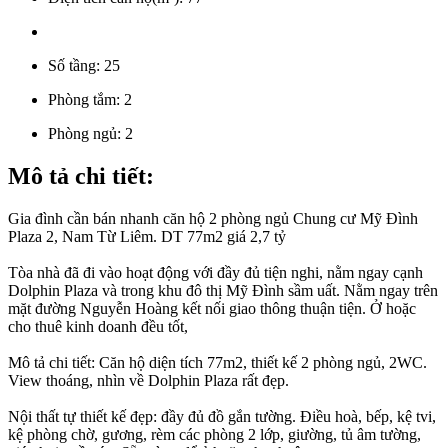
Số tầng:
25
Phòng tắm:
2
Phòng ngủ:
2
Mô tả chi tiết:
Gia đình cần bán nhanh căn hộ 2 phòng ngủ Chung cư Mỹ Đình
Plaza 2, Nam Từ Liêm. DT 77m2 giá 2,7 tỷ
Tòa nhà đã đi vào hoạt động với đầy đủ tiện nghi, nằm ngay cạnh
Dolphin Plaza và trong khu đô thị Mỹ Đình sầm uất. Nằm ngay trên
mặt đường Nguyễn Hoàng kết nối giao thông thuận tiện. Ở hoặc
cho thuê kinh doanh đều tốt,
Mô tả chi tiết: Căn hộ diện tích 77m2, thiết kế 2 phòng ngủ, 2WC.
View thoáng, nhìn về Dolphin Plaza rất đẹp.
Nội thất tự thiết kế đẹp: đầy đủ đồ gắn tường. Điều hoà, bếp, kệ tvi,
kệ phòng chờ, gương, rèm các phòng 2 lớp, giường, tủ âm tường,