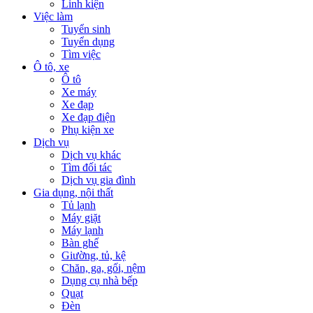
Linh kiện
Việc làm
Tuyển sinh
Tuyển dụng
Tìm việc
Ô tô, xe
Ô tô
Xe máy
Xe đạp
Xe đạp điện
Phụ kiện xe
Dịch vụ
Dịch vụ khác
Tìm đối tác
Dịch vụ gia đình
Gia dụng, nội thất
Tủ lạnh
Máy giặt
Máy lạnh
Bàn ghế
Giường, tủ, kệ
Chăn, ga, gối, nệm
Dụng cụ nhà bếp
Quạt
Đèn