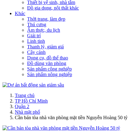
Thiết bị vệ sinh, nhà tắm
Đồ gia dụng, nội thất khác
Khác
Thời trang, làm đẹp
Thú cưng
Ẩm thực, du lịch
Giải trí
Linh tinh
Thanh lý, giảm giá
Cây cảnh
Dụng cụ, đồ thể thao
Đồ dùng văn phòng
Sản phẩm công nghiệp
Sản phẩm nông nghiệp
Trang chủ
TP Hồ Chí Minh
Quận 2
Nhà mặt phố
Cần bán tòa nhà văn phòng mặt tiền Nguyễn Hoàng 50 tỷ