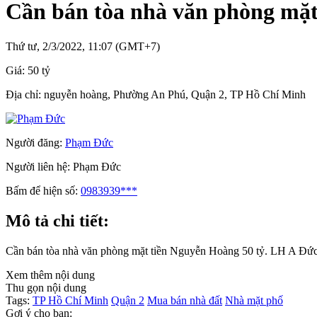
Cần bán tòa nhà văn phòng mặt
Thứ tư, 2/3/2022, 11:07 (GMT+7)
Giá:
50 tỷ
Địa chỉ:
nguyễn hoàng, Phường An Phú, Quận 2, TP Hồ Chí Minh
Người đăng:
Phạm Đức
Người liên hệ:
Phạm Đức
Bấm để hiện số:
0983939***
Mô tả chi tiết:
Cần bán tòa nhà văn phòng mặt tiền Nguyễn Hoàng 50 tỷ. LH A Đứ
Xem thêm nội dung
Thu gọn nội dung
Tags:
TP Hồ Chí Minh
Quận 2
Mua bán nhà đất
Nhà mặt phố
Gợi ý cho bạn: