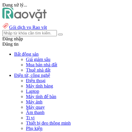
Đang xử lý...
Gói dịch vụ Rao vặt
Đăng nhập
Đăng tin
Bất động sản
Giá giảm sâu
Mua bán nhà đất
Thuê nhà đất
Điện tử, công nghệ
Điện thoại
Máy tính bảng
Laptop
Máy tính để bàn
Máy ảnh
Máy quay
Âm thanh
Ti vi
Thiết bị đeo thông minh
Phụ kiện