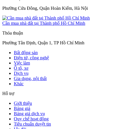
Phường Cửa Đông, Quận Hoàn Kiếm, Hà Nội
Cần mua nhà đất tại Thành phố Hồ Chí Minh
Thỏa thuận
Phường Tân Định, Quận 1, TP Hồ Chí Minh
Bất động sản
Điện tử, công nghệ
Việc làm
Ô tô, xe
Dịch vụ
Gia dụng, nội thất
Khác
Hỗ trợ
Giới thiệu
Bảng giá
Bảng giá dịch vụ
Quy chế hoạt động
Tiêu chuẩn duyệt tin