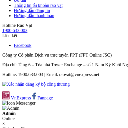
Ưu đãi
Thông tin tài khoản rao vặt
Hướng dẫn đăng tin
Hướng dẫn thanh toán
Hotline Rao Vặt
1900.633.003
Liên kết
Facebook
Công ty Cổ phần Dịch vụ trực tuyến FPT (FPT Online JSC)
Địa chỉ: Tầng 6 – Tòa nhà Tower Exchange – số 1 Nam Kỳ Khởi N
Hotline: 1900.633.003 | Email: raovat@vnexpress.net
VnExpress
Fanpage
Admin
Online
×