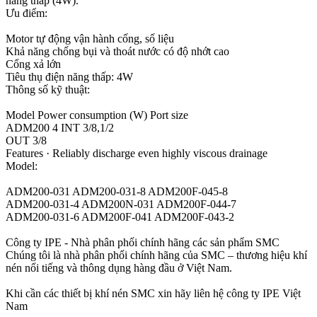
năng thấp (4W).
Ưu điểm:
Motor tự động vận hành cống, số liệu
Khả năng chống bụi và thoát nước có độ nhớt cao
Cổng xả lớn
Tiêu thụ điện năng thấp: 4W
Thông số kỹ thuật:
Model Power consumption (W) Port size
ADM200 4 INT 3/8,1/2
OUT 3/8
Features · Reliably discharge even highly viscous drainage
Model:
ADM200-031 ADM200-031-8 ADM200F-045-8
ADM200-031-4 ADM200N-031 ADM200F-044-7
ADM200-031-6 ADM200F-041 ADM200F-043-2
Công ty IPE - Nhà phân phối chính hãng các sản phẩm SMC
Chúng tôi là nhà phân phối chính hãng của SMC – thương hiệu khí
nén nổi tiếng và thông dụng hàng đầu ở Việt Nam.
Khi cần các thiết bị khí nén SMC xin hãy liên hệ công ty IPE Việt
Nam