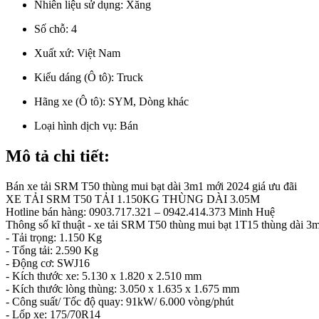
Nhiên liệu sử dụng:
Xăng
Số chỗ:
4
Xuất xứ:
Việt Nam
Kiểu dáng (Ô tô):
Truck
Hãng xe (Ô tô):
SYM, Dòng khác
Loại hình dịch vụ:
Bán
Mô tả chi tiết:
Bán xe tải SRM T50 thùng mui bạt dài 3m1 mới 2024 giá ưu đãi
XE TẢI SRM T50 TẢI 1.150KG THÙNG DÀI 3.05M
Hotline bán hàng: 0903.717.321 – 0942.414.373 Minh Huệ
Thông số kĩ thuật - xe tải SRM T50 thùng mui bạt 1T15 thùng dài 3
- Tải trọng: 1.150 Kg
- Tổng tải: 2.590 Kg
- Động cơ: SWJ16
- Kích thước xe: 5.130 x 1.820 x 2.510 mm
- Kích thước lòng thùng: 3.050 x 1.635 x 1.675 mm
- Công suất/ Tốc độ quay: 91kW/ 6.000 vòng/phút
- Lốp xe: 175/70R14