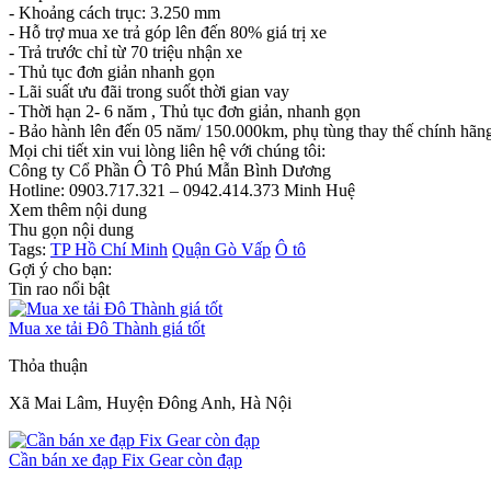
- Khoảng cách trục: 3.250 mm
- Hỗ trợ mua xe trả góp lên đến 80% giá trị xe
- Trả trước chỉ từ 70 triệu nhận xe
- Thủ tục đơn giản nhanh gọn
- Lãi suất ưu đãi trong suốt thời gian vay
- Thời hạn 2- 6 năm , Thủ tục đơn giản, nhanh gọn
- Bảo hành lên đến 05 năm/ 150.000km, phụ tùng thay thế chính hãn
Mọi chi tiết xin vui lòng liên hệ với chúng tôi:
Công ty Cổ Phần Ô Tô Phú Mẫn Bình Dương
Hotline: 0903.717.321 – 0942.414.373 Minh Huệ
Xem thêm nội dung
Thu gọn nội dung
Tags:
TP Hồ Chí Minh
Quận Gò Vấp
Ô tô
Gợi ý cho bạn:
Tin rao nổi bật
Mua xe tải Đô Thành giá tốt
Thỏa thuận
Xã Mai Lâm, Huyện Đông Anh, Hà Nội
Cần bán xe đạp Fix Gear còn đạp