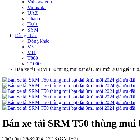
Volkswagen
Vinaxuki
UAZ
Thaco
Tesla
SYM
Dòng khác
Dòng khác
V5
V11
T880
T1000
Bán xe tải SRM T50 thùng mui bạt dài 3m1 mới 2024 giá ưu đ
Bán xe tải SRM T50 thùng mui b
Thứ năm, 29/8/2024, 17:13 (GMT+7)