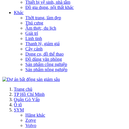
Thiết bị vệ sinh, nhà tắm
Đồ gia dụng, nội thất khác
Khác
Thời trang, làm đẹp
Thú cưng
Ẩm thực, du lịch
Giải trí
Linh tinh
Thanh lý, giảm giá
Cây cảnh
Dụng cụ, đồ thể thao
Đồ dùng văn phòng
Sản phẩm công nghiệp
Sản phẩm nông nghiệp
Trang chủ
TP Hồ Chí Minh
Quận Gò Vấp
Ô tô
SYM
Hãng khác
Zotye
Volvo