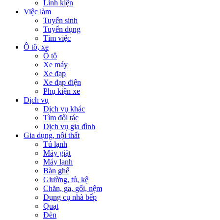
Linh kiện
Việc làm
Tuyển sinh
Tuyển dụng
Tìm việc
Ô tô, xe
Ô tô
Xe máy
Xe đạp
Xe đạp điện
Phụ kiện xe
Dịch vụ
Dịch vụ khác
Tìm đối tác
Dịch vụ gia đình
Gia dụng, nội thất
Tủ lạnh
Máy giặt
Máy lạnh
Bàn ghế
Giường, tủ, kệ
Chăn, ga, gối, nệm
Dụng cụ nhà bếp
Quạt
Đèn