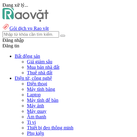
Đang xử lý...
Gói dịch vụ Rao vặt
Đăng nhập
Đăng tin
Bất động sản
Giá giảm sâu
Mua bán nhà đất
Thuê nhà đất
Điện tử, công nghệ
Điện thoại
Máy tính bảng
Laptop
Máy tính để bàn
Máy ảnh
Máy quay
Âm thanh
Ti vi
Thiết bị đeo thông minh
Phụ kiện