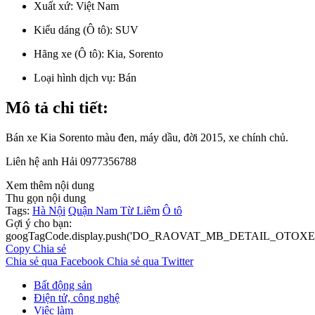
Xuất xứ:
Việt Nam
Kiểu dáng (Ô tô):
SUV
Hãng xe (Ô tô):
Kia, Sorento
Loại hình dịch vụ:
Bán
Mô tả chi tiết:
Bán xe Kia Sorento màu đen, máy dầu, đời 2015, xe chính chủ.
Liên hệ anh Hải 0977356788
Xem thêm nội dung
Thu gọn nội dung
Tags:
Hà Nội
Quận Nam Từ Liêm
Ô tô
Gợi ý cho bạn:
googTagCode.display.push('DO_RAOVAT_MB_DETAIL_OTOXE_
Copy
Chia sẻ
Chia sẻ qua Facebook
Chia sẻ qua Twitter
Bất động sản
Điện tử, công nghệ
Việc làm