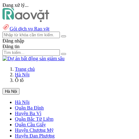
Đang xử lý...
Gói dịch vụ Rao vặt
Đăng nhập
Đăng tin
Trang chủ
Hà Nội
Ô tô
Hà Nội
Hà Nội
Quận Ba Đình
Huyện Ba Vì
Quận Bắc Từ Liêm
Quận Cầu Giấy
Huyện Chương Mỹ
Huyện Đan Phượng