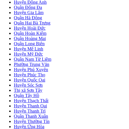
Huyện Đông Anh
Quận Đống Đa
Huyện Gia Lâm
Quận Hà Đông
Quận Hai Bà Trưng
Huyện Hoài Đức
Quận Hoàn Kiếm
Quận Hoàng Mai
Quận Long Biên
Huyện Mê Linh
Huyện Mỹ Đức
Quận Nam Từ Liêm
Phường Trung Văn
Huyện Phú Xuyên
Huyện Phúc Thọ
Huyện Quốc Oai
Huyện Sóc Sơn
Thị xã Sơn Tây
Quận Tây Hồ
Huyện Thạch Thất
Huyện Thanh Oai
Huyện Thanh Trì
Quận Thanh Xuân
Huyện Thường Tín
Huyện Ứng Hòa