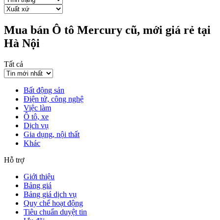
Mua bán Ô tô Mercury cũ, mới giá rẻ tại
Hà Nội
Tất cả
Bất động sản
Điện tử, công nghệ
Việc làm
Ô tô, xe
Dịch vụ
Gia dụng, nội thất
Khác
Hỗ trợ
Giới thiệu
Bảng giá
Bảng giá dịch vụ
Quy chế hoạt động
Tiêu chuẩn duyệt tin