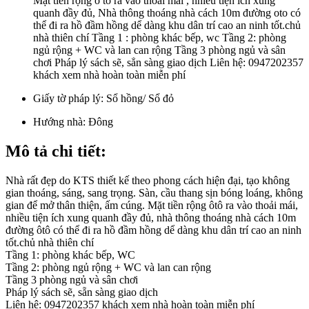
Mặt tiền rộng ô tô ra vào thoải mái , nhiều tiện ích xung
quanh đầy đủ, Nhà thông thoáng nhà cách 10m đường oto có
thể đi ra hồ đầm hồng dể dàng khu dân trí cao an ninh tốt.chủ
nhà thiên chí Tầng 1 : phòng khác bếp, wc Tầng 2: phòng
ngủ rộng + WC và lan can rộng Tầng 3 phòng ngủ và sân
chơi Pháp lý sách sẽ, sẳn sàng giao dịch Liên hệ: 0947202357
khách xem nhà hoàn toàn miễn phí
Giấy tờ pháp lý:
Sổ hồng/ Sổ đỏ
Hướng nhà:
Đông
Mô tả chi tiết:
Nhà rất đẹp do KTS thiết kế theo phong cách hiện đại, tạo không
gian thoáng, sáng, sang trọng. Sàn, cầu thang sịn bóng loáng, không
gian để mở thân thiện, ấm cúng. Mặt tiền rộng ôtô ra vào thoải mái,
nhiều tiện ích xung quanh đầy đủ, nhà thông thoáng nhà cách 10m
đường ôtô có thể đi ra hồ đầm hồng dể dàng khu dân trí cao an ninh
tốt.chủ nhà thiên chí
Tầng 1: phòng khác bếp, WC
Tầng 2: phòng ngủ rộng + WC và lan can rộng
Tầng 3 phòng ngủ và sân chơi
Pháp lý sách sẽ, sẵn sàng giao dịch
Liên hệ: 0947202357 khách xem nhà hoàn toàn miễn phí