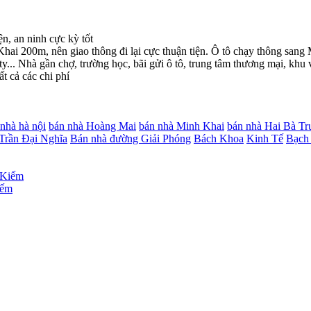
n, an ninh cực kỳ tốt
Khai 200m, nên giao thông đi lại cực thuận tiện. Ô tô chạy thông sang
 Nhà gần chợ, trường học, bãi gửi ô tô, trung tâm thương mại, khu vui
t cả các chi phí
nhà hà nội
bán nhà Hoàng Mai
bán nhà Minh Khai
bán nhà Hai Bà Tr
Trần Đại Nghĩa
Bán nhà đường Giải Phóng
Bách Khoa
Kinh Tế
Bạch
iếm