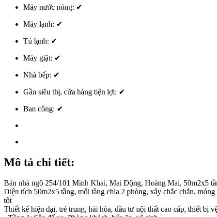
Máy nước nóng:
✔
Máy lạnh:
✔
Tủ lạnh:
✔
Máy giặt:
✔
Nhà bếp:
✔
Gần siêu thị, cửa hàng tiện lợi:
✔
Ban công:
✔
Mô tả chi tiết:
Bán nhà ngõ 254/101 Minh Khai, Mai Động, Hoàng Mai, 50m2x5 tầng 
Diện tích 50m2x5 tầng, mỗi tầng chia 2 phòng, xây chắc chắn, móng é
tốt
Thiết kế hiện đại, trẻ trung, hài hòa, đầu tư nội thất cao cấp, thiết bị 