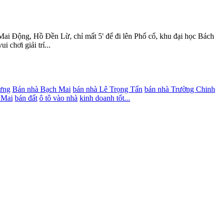
 Mai Động, Hồ Đền Lừ, chỉ mất 5' để đi lên Phố cổ, khu đại học Bách
 chơi giải trí...
ưng
Bán nhà Bạch Mai
bán nhà Lê Trọng Tấn
bán nhà Trường Chinh
 Mai
bán đất
ô tô vào nhà
kinh doanh tốt...