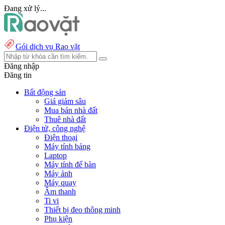
Đang xử lý...
Gói dịch vụ Rao vặt
Đăng nhập
Đăng tin
Bất động sản
Giá giảm sâu
Mua bán nhà đất
Thuê nhà đất
Điện tử, công nghệ
Điện thoại
Máy tính bảng
Laptop
Máy tính để bàn
Máy ảnh
Máy quay
Âm thanh
Ti vi
Thiết bị đeo thông minh
Phụ kiện