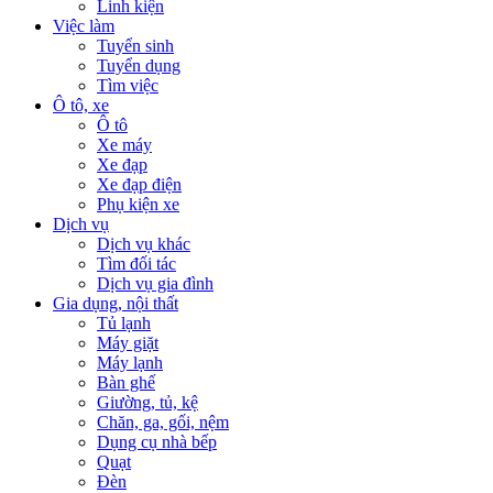
Linh kiện
Việc làm
Tuyển sinh
Tuyển dụng
Tìm việc
Ô tô, xe
Ô tô
Xe máy
Xe đạp
Xe đạp điện
Phụ kiện xe
Dịch vụ
Dịch vụ khác
Tìm đối tác
Dịch vụ gia đình
Gia dụng, nội thất
Tủ lạnh
Máy giặt
Máy lạnh
Bàn ghế
Giường, tủ, kệ
Chăn, ga, gối, nệm
Dụng cụ nhà bếp
Quạt
Đèn