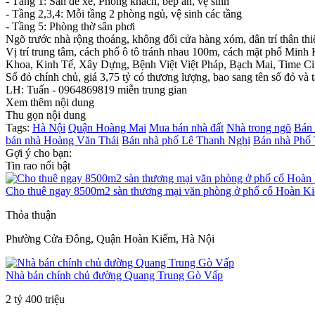
- Tầng 1: Sân để xe, Phòng khách, bếp ăn, vệ sinh
- Tầng 2,3,4: Mỗi tầng 2 phòng ngủ, vệ sinh các tầng
- Tầng 5: Phòng thờ sân phơi
Ngõ trước nhà rộng thoáng, không đối cửa hàng xóm, dân trí thân thiệ
Vị trí trung tâm, cách phố ô tô tránh nhau 100m, cách mặt phố Minh 
Khoa, Kinh Tế, Xây Dựng, Bệnh Việt Việt Pháp, Bạch Mai, Time City...
Sổ đỏ chính chủ, giá 3,75 tỷ có thương lượng, bao sang tên sổ đỏ và tấ
LH: Tuấn - 0964869819 miễn trung gian
Xem thêm nội dung
Thu gọn nội dung
Tags:
Hà Nội
Quận Hoàng Mai
Mua bán nhà đất
Nhà trong ngõ
Bán 
bán nhà Hoàng Văn Thái
Bán nhà phố Lê Thanh Nghị
Bán nhà Phố 
Gợi ý cho bạn:
Tin rao nổi bật
Cho thuê ngay 8500m2 sàn thương mại văn phòng ở phố cổ Hoàn K
Thỏa thuận
Phường Cửa Đông, Quận Hoàn Kiếm, Hà Nội
Nhà bán chính chủ đường Quang Trung Gò Vấp
2 tỷ 400 triệu