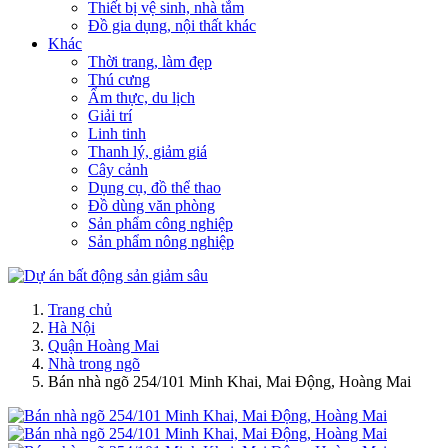
Thiết bị vệ sinh, nhà tắm
Đồ gia dụng, nội thất khác
Khác
Thời trang, làm đẹp
Thú cưng
Ẩm thực, du lịch
Giải trí
Linh tinh
Thanh lý, giảm giá
Cây cảnh
Dụng cụ, đồ thể thao
Đồ dùng văn phòng
Sản phẩm công nghiệp
Sản phẩm nông nghiệp
Trang chủ
Hà Nội
Quận Hoàng Mai
Nhà trong ngõ
Bán nhà ngõ 254/101 Minh Khai, Mai Động, Hoàng Mai