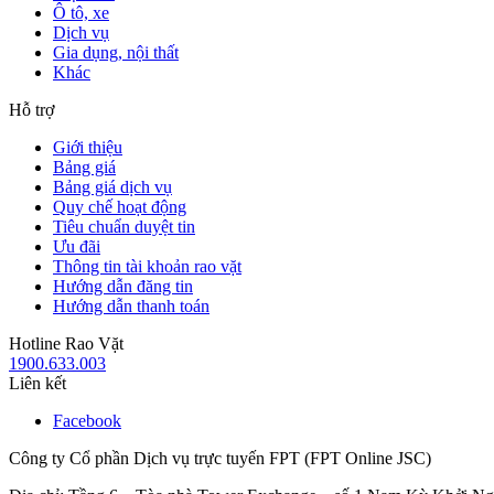
Ô tô, xe
Dịch vụ
Gia dụng, nội thất
Khác
Hỗ trợ
Giới thiệu
Bảng giá
Bảng giá dịch vụ
Quy chế hoạt động
Tiêu chuẩn duyệt tin
Ưu đãi
Thông tin tài khoản rao vặt
Hướng dẫn đăng tin
Hướng dẫn thanh toán
Hotline Rao Vặt
1900.633.003
Liên kết
Facebook
Công ty Cổ phần Dịch vụ trực tuyến FPT (FPT Online JSC)