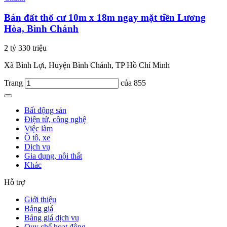
Bán đất thổ cư 10m x 18m ngay mặt tiền Lương
Hòa, Bình Chánh
2 tỷ 330 triệu
Xã Bình Lợi, Huyện Bình Chánh, TP Hồ Chí Minh
Trang
của 855
Bất động sản
Điện tử, công nghệ
Việc làm
Ô tô, xe
Dịch vụ
Gia dụng, nội thất
Khác
Hỗ trợ
Giới thiệu
Bảng giá
Bảng giá dịch vụ
Quy chế hoạt động