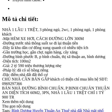
Mô tả chi tiết:
NHÀ 1 LẦU 1 TRỆT, 3 phòng ngủ, 2wc, 1 phòng ngủ, 1 phòng
khách
-Mặt HẺM XE HƠI, CÁCH ĐƯỜNG LỚN 300M
-Đường trước nhà thông suốt xe đi lại thuận tiên
-Đây là khu dân cư đông xung quanh có nhiều tiện ích
-Gần trường học, gần chợ, ngân hàng, cây xăng
-Đường bình phước B, p bình chuẩn, thị xã thuận an, bình dương
-Diện tích: 100m2
-Giá: 2 tỷ 590 triệu thương lượng nhẹ
-Pháp lý: đã có sổ hồng riêng
-Đặc điểm nhà đất đất thổ cư
CHỦ NHÀ CẦN BÁN GẤP khách có thiện chí mua liên hệ SĐT:
0969297366
BÁN NHÀ ĐƯỜNG BÌNH CHUẨN, P BINH CHUẢN THUẬN
AN DIỆN TÍCH 60M2, 3PN, NHÀ 1 LẦU 1 TRỆT CHỈ 1 TỶ
900 TR
Xem thêm nội dung
Thu gọn nội dung
Tags:
Bình Dương
Huyện Thuận An
Thuê nhà đất
Nhà mặt phố