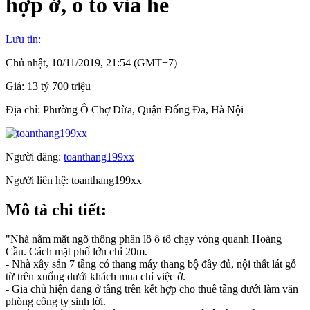
hợp ở, ô tô vỉa hè
Lưu tin:
Chủ nhật, 10/11/2019, 21:54 (GMT+7)
Giá:
13 tỷ 700 triệu
Địa chỉ:
Phường Ô Chợ Dừa, Quận Đống Đa, Hà Nội
Người đăng:
toanthang199xx
Người liên hệ:
toanthang199xx
Mô tả chi tiết:
"Nhà nằm mặt ngõ thông phân lô ô tô chạy vòng quanh Hoàng
Cầu. Cách mặt phố lớn chỉ 20m.
- Nhà xây sẵn 7 tầng có thang máy thang bộ đầy đủ, nội thất lát gỗ
từ trên xuống dưới khách mua chỉ việc ở.
- Gia chủ hiện đang ở tầng trên kết hợp cho thuê tầng dưới làm văn
phòng công ty sinh lời.