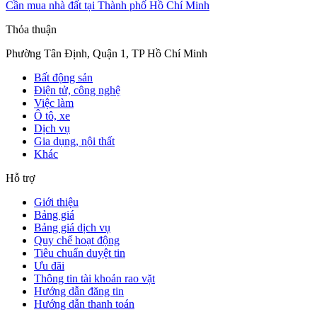
Cần mua nhà đất tại Thành phố Hồ Chí Minh
Thỏa thuận
Phường Tân Định, Quận 1, TP Hồ Chí Minh
Bất động sản
Điện tử, công nghệ
Việc làm
Ô tô, xe
Dịch vụ
Gia dụng, nội thất
Khác
Hỗ trợ
Giới thiệu
Bảng giá
Bảng giá dịch vụ
Quy chế hoạt động
Tiêu chuẩn duyệt tin
Ưu đãi
Thông tin tài khoản rao vặt
Hướng dẫn đăng tin
Hướng dẫn thanh toán