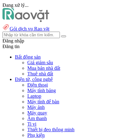
Đang xử lý...
Gói dịch vụ Rao vặt
Đăng nhập
Đăng tin
Bất động sản
Giá giảm sâu
Mua bán nhà đất
Thuê nhà đất
Điện tử, công nghệ
Điện thoại
Máy tính bảng
Laptop
Máy tính để bàn
Máy ảnh
Máy quay
Âm thanh
Ti vi
Thiết bị đeo thông minh
Phụ kiện