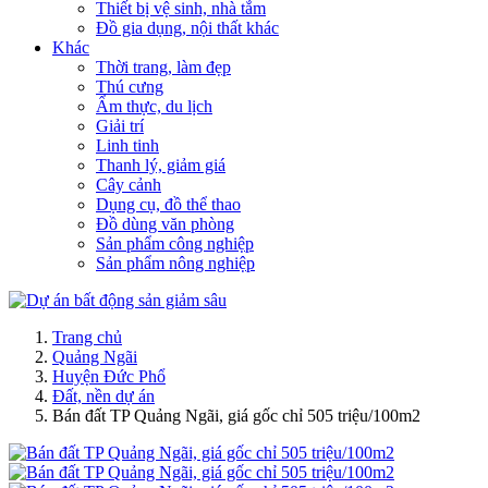
Thiết bị vệ sinh, nhà tắm
Đồ gia dụng, nội thất khác
Khác
Thời trang, làm đẹp
Thú cưng
Ẩm thực, du lịch
Giải trí
Linh tinh
Thanh lý, giảm giá
Cây cảnh
Dụng cụ, đồ thể thao
Đồ dùng văn phòng
Sản phẩm công nghiệp
Sản phẩm nông nghiệp
Trang chủ
Quảng Ngãi
Huyện Đức Phổ
Đất, nền dự án
Bán đất TP Quảng Ngãi, giá gốc chỉ 505 triệu/100m2