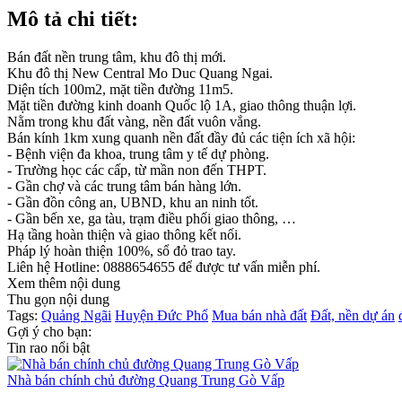
Mô tả chi tiết:
Bán đất nền trung tâm, khu đô thị mới.
Khu đô thị New Central Mo Duc Quang Ngai.
Diện tích 100m2, mặt tiền đường 11m5.
Mặt tiền đường kinh doanh Quốc lộ 1A, giao thông thuận lợi.
Nằm trong khu đất vàng, nền đất vuôn vắng.
Bán kính 1km xung quanh nền đất đầy đủ các tiện ích xã hội:
- Bệnh viện đa khoa, trung tâm y tế dự phòng.
- Trường học các cấp, từ mần non đến THPT.
- Gần chợ và các trung tâm bán hàng lớn.
- Gần đồn công an, UBND, khu an ninh tốt.
- Gần bến xe, ga tàu, trạm điều phối giao thông, …
Hạ tầng hoàn thiện và giao thông kết nối.
Pháp lý hoàn thiện 100%, sổ đỏ trao tay.
Liên hệ Hotline: 0888654655 để được tư vấn miễn phí.
Xem thêm nội dung
Thu gọn nội dung
Tags:
Quảng Ngãi
Huyện Đức Phổ
Mua bán nhà đất
Đất, nền dự án
Gợi ý cho bạn:
Tin rao nổi bật
Nhà bán chính chủ đường Quang Trung Gò Vấp