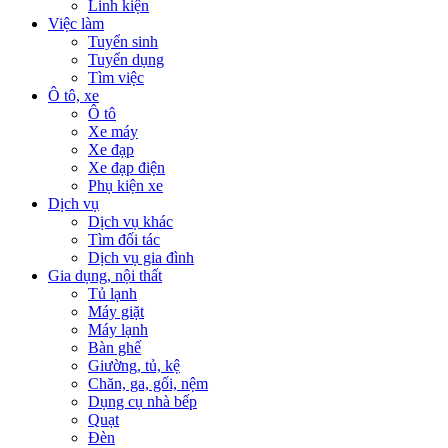
Linh kiện
Việc làm
Tuyển sinh
Tuyển dụng
Tìm việc
Ô tô, xe
Ô tô
Xe máy
Xe đạp
Xe đạp điện
Phụ kiện xe
Dịch vụ
Dịch vụ khác
Tìm đối tác
Dịch vụ gia đình
Gia dụng, nội thất
Tủ lạnh
Máy giặt
Máy lạnh
Bàn ghế
Giường, tủ, kệ
Chăn, ga, gối, nệm
Dụng cụ nhà bếp
Quạt
Đèn