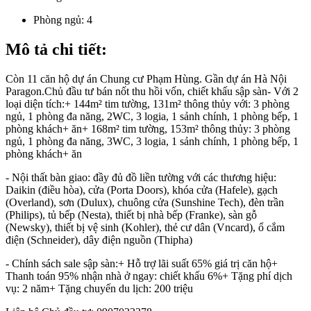
Phòng ngủ:
4
Mô tả chi tiết:
Còn 11 căn hộ dự án Chung cư Phạm Hùng. Gần dự án Hà Nội
Paragon.Chủ đầu tư bán nốt thu hồi vốn, chiết khấu sập sàn- Với 2
loại diện tích:+ 144m² tim tường, 131m² thông thủy với: 3 phòng
ngủ, 1 phòng đa năng, 2WC, 3 logia, 1 sảnh chính, 1 phòng bếp, 1
phòng khách+ ăn+ 168m² tim tường, 153m² thông thủy: 3 phòng
ngủ, 1 phòng đa năng, 3WC, 3 logia, 1 sảnh chính, 1 phòng bếp, 1
phòng khách+ ăn
- Nội thất bàn giao: đầy đủ đồ liền tường với các thương hiệu:
Daikin (điều hòa), cửa (Porta Doors), khóa cửa (Hafele), gạch
(Overland), sơn (Dulux), chuông cửa (Sunshine Tech), đèn trần
(Philips), tủ bếp (Nesta), thiết bị nhà bếp (Franke), sàn gỗ
(Newsky), thiết bị vệ sinh (Kohler), thẻ cư dân (Vncard), ổ cắm
điện (Schneider), dây điện nguồn (Thipha)
- Chính sách sale sập sàn:+ Hỗ trợ lãi suất 65% giá trị căn hộ+
Thanh toán 95% nhận nhà ở ngay: chiết khấu 6%+ Tặng phí dịch
vụ: 2 năm+ Tặng chuyến du lịch: 200 triệu