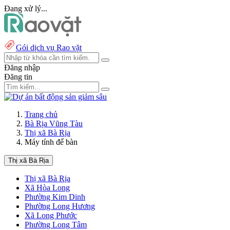
Đang xử lý...
Gói dịch vụ Rao vặt
Đăng nhập
Đăng tin
Trang chủ
Bà Rịa Vũng Tàu
Thị xã Bà Rịa
Máy tính để bàn
Thị xã Bà Rịa
Thị xã Bà Rịa
Xã Hòa Long
Phường Kim Dinh
Phường Long Hương
Xã Long Phước
Phường Long Tâm