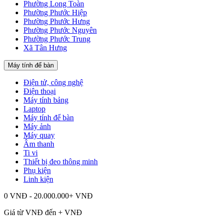
Phường Long Toàn
Phường Phước Hiệp
Phường Phước Hưng
Phường Phước Nguyên
Phường Phước Trung
Xã Tân Hưng
Máy tính để bàn
Điện tử, công nghệ
Điện thoại
Máy tính bảng
Laptop
Máy tính để bàn
Máy ảnh
Máy quay
Âm thanh
Ti vi
Thiết bị đeo thông minh
Phụ kiện
Linh kiện
0 VNĐ - 20.000.000+ VNĐ
Giá từ
VNĐ đến
+
VNĐ