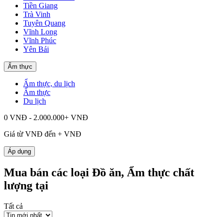
Tiền Giang
Trà Vinh
Tuyên Quang
Vĩnh Long
Vĩnh Phúc
Yên Bái
Ẩm thực
Ẩm thực, du lịch
Ẩm thực
Du lịch
0 VNĐ - 2.000.000+ VNĐ
Giá từ
VNĐ đến
+
VNĐ
Áp dụng
Mua bán các loại Đồ ăn, Ẩm thực chất
lượng tại
Tất cả