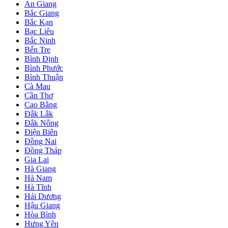
An Giang
Bắc Giang
Bắc Kạn
Bạc Liêu
Bắc Ninh
Bến Tre
Bình Định
Bình Phước
Bình Thuận
Cà Mau
Cần Thơ
Cao Bằng
Đắk Lắk
Đắk Nông
Điện Biên
Đồng Nai
Đồng Tháp
Gia Lai
Hà Giang
Hà Nam
Hà Tĩnh
Hải Dương
Hậu Giang
Hòa Bình
Hưng Yên