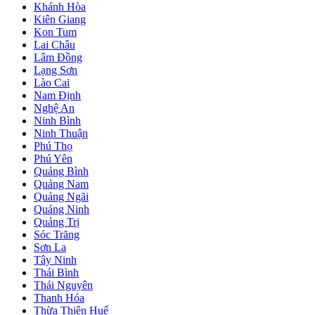
Khánh Hòa
Kiên Giang
Kon Tum
Lai Châu
Lâm Đồng
Lạng Sơn
Lào Cai
Nam Định
Nghệ An
Ninh Bình
Ninh Thuận
Phú Thọ
Phú Yên
Quảng Bình
Quảng Nam
Quảng Ngãi
Quảng Ninh
Quảng Trị
Sóc Trăng
Sơn La
Tây Ninh
Thái Bình
Thái Nguyên
Thanh Hóa
Thừa Thiên Huế