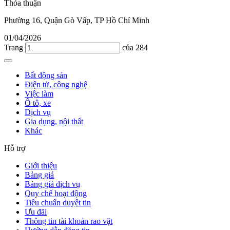
Thỏa thuận
Phường 16, Quận Gò Vấp, TP Hồ Chí Minh
01/04/2026
Trang
của 284
Bất động sản
Điện tử, công nghệ
Việc làm
Ô tô, xe
Dịch vụ
Gia dụng, nội thất
Khác
Hỗ trợ
Giới thiệu
Bảng giá
Bảng giá dịch vụ
Quy chế hoạt động
Tiêu chuẩn duyệt tin
Ưu đãi
Thông tin tài khoản rao vặt