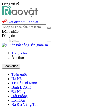
Đang xử lý...
Gói dịch vụ Rao vặt
Đăng nhập
Đăng tin
Trang chủ
Ẩm thực
Toàn quốc
Toàn quốc
Hà Nội
TP Hồ Chí Minh
Bình Dương
Đà Nẵng
Hải Phòng
Long An
Bà Rịa Vũng Tàu